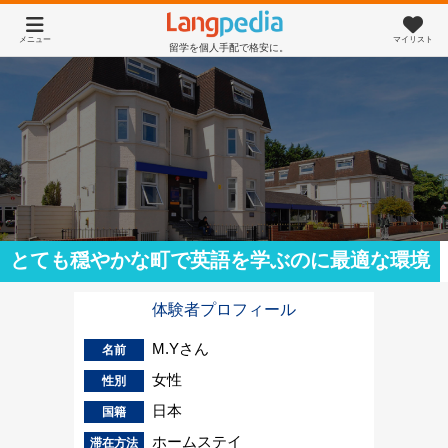
メニュー
マイリスト
留学を個人手配で格安に。
とても穏やかな町で英語を学ぶのに最適な環境
体験者プロフィール
M.Yさん
名前
女性
性別
日本
国籍
ホームステイ
滞在方法