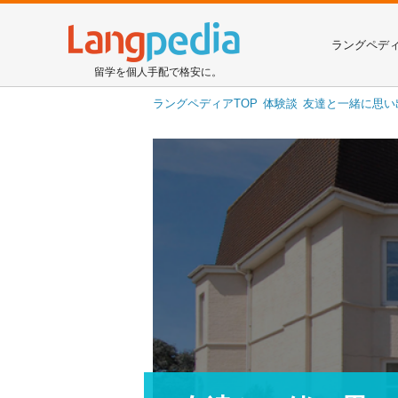
ラングペデ
留学を個人手配で格安に。
ラングペディアTOP
体験談
友達と一緒に思い