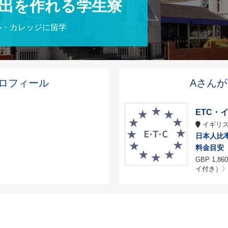
出を作れる学生寮
ナル・カレッジに留学
ロフィール
Aさん
ETC・
イギリス
日本人比
料金目安
GBP 1,860
イ付き）