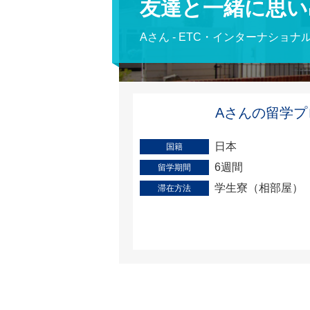
友達と一緒に思い
Aさん - ETC・インターナショ
Aさんの留学プ
日本
国籍
6週間
留学期間
学生寮（相部屋）
滞在方法