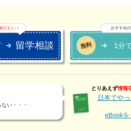
知りたい！
おすすめ
留学相談
い」
無料
1分
」
とりあえず
情報
日本でやっ
・
らない・・・
eBoo