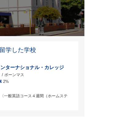
が留学した学校
インターナショナル・カレッジ
 / ボーンマス
率
2%
〈一般英語コース４週間（ホームステ
〉