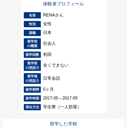
体験者プロフィール
RENAさん
名前
女性
性別
日本
国籍
留学前
社会人
の職業
初回
留学回数
留学前
全くできない
の英語力
留学後
日常会話
の英語力
5ヶ月
留学期間
2017-05～2017-09
留学時期
学生寮（一人部屋）
滞在方法
留学した学校