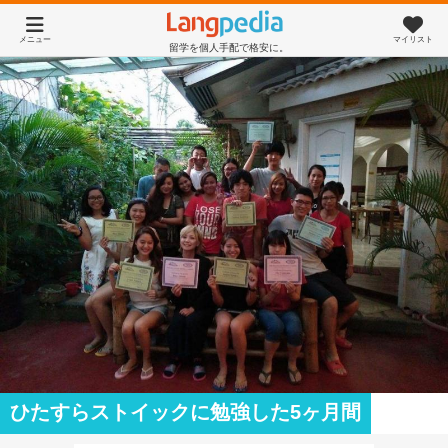
メニュー
マイリスト
留学を個人手配で格安に。
ひたすらストイックに勉強した5ヶ月間