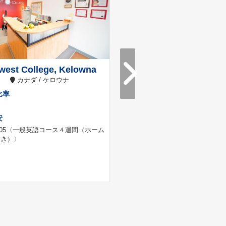
west College, Kelowna
St. George Internati
カナダ / ケロウナ
College
カナダ / トロント
比率
日本人比率
15%
安
料金目安
05
〈一般英語コース４週間（ホーム
付き）〉
CAD 3,170
〈一般英語コース４週
ステイ付き）〉