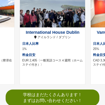
International House Dublin
Van
アイルランド / ダブリン
日本人比率
日本人
1%
25%
料金目安
料金目
（寮滞在
EUR 2,405
〈一般英語コース４週間（ホーム
CAD 3,3
ステイ付き）〉
ステイ
学校はまだたくさんあります！
まずはお問い合わせください！