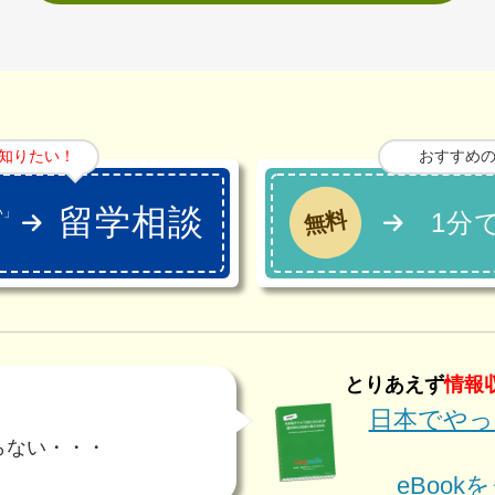
知りたい！
おすすめ
留学相談
い」
無料
1分
」
とりあえず
情報
日本でやっ
・
らない・・・
eBoo