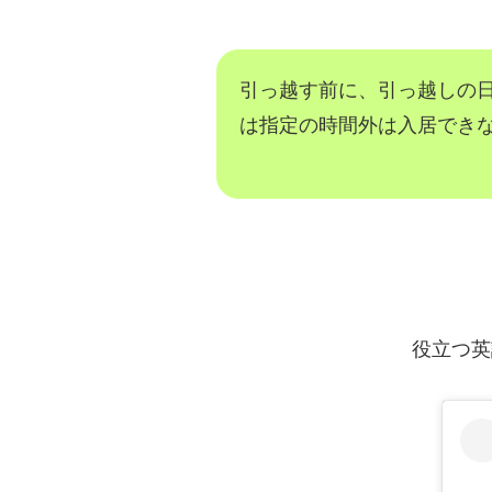
引っ越す前に、引っ越しの
は指定の時間外は入居でき
役立つ英