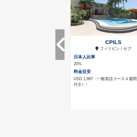
st College, Vancouver
CPILS
カナダ / バンクーバー
フィリピン / セブ
率
日本人比率
20%
料金目安
5
〈一般英語コース４週間（ホーム
USD 1,997
〈一般英語コース４週間
き）〉
付き）〉