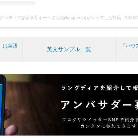
グペディア@留学サポートさん(@langpedia)がシェアした投稿
-
2018年12月月10日午前12時
」は英語
「ハウ
英文サンプル一覧