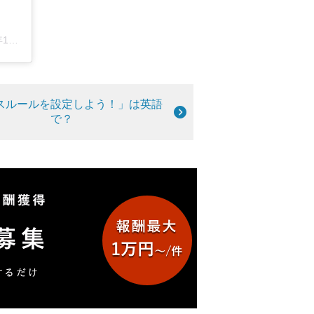
11分PST
スルールを設定しよう！」は英語
で？