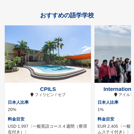
おすすめの語学学校
CPILS
Internation
フィリピン / セブ
アイルラ
日本人比率
日本人比率
20%
1%
料金目安
料金目安
USD 1,997
〈一般英語コース４週間（寮滞
EUR 2,405
〈一般
在付き）〉
ムステイ付き）〉