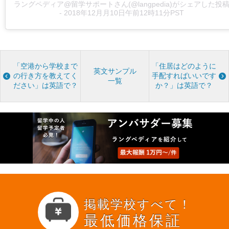
ラングペディア@留学サポートさん(@langpedia)がシェアした投
-
2018年12月月10日午前12時11分PST
「空港から学校まで
「住居はどのように
英文サンプル
の行き方を教えてく
手配すればいいです
一覧
ださい」は英語で？
か？」は英語で？
掲載学校すべて！
最低価格保証