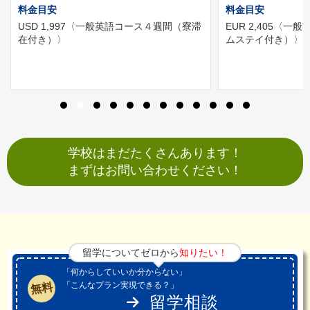
料金目安
料金目安
USD 1,997
〈一般英語コース４週間（寮滞
EUR 2,405
〈一般
在付き）〉
ムステイ付き）〉
学校はまだたくさんあります！
まずはお問い合わせください！
留学についてゼロから
知りたい！
「何からしていいか分からない」
「こんなプラン実現できる？」
無料
留学相談