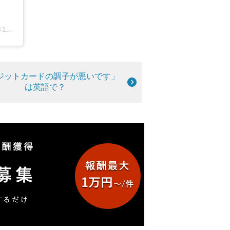
11分PST
ジットカードの調子が悪いです」
は英語で？