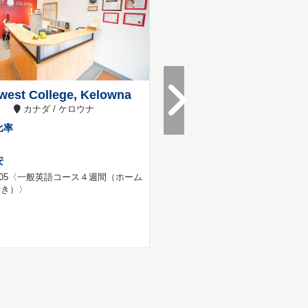
west College, Kelowna
St. George Internati
カナダ / ケロウナ
College
カナダ / トロント
比率
日本人比率
15%
安
料金目安
05
〈一般英語コース４週間（ホーム
付き）〉
CAD 3,170
〈一般英語コース４週
ステイ付き）〉