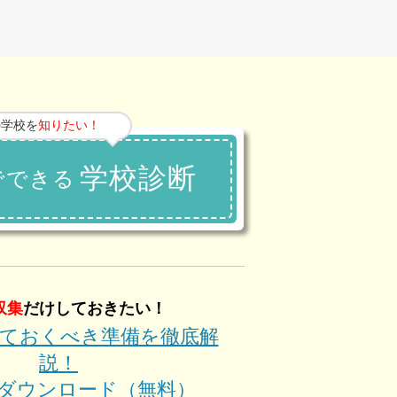
の学校を
知りたい！
学校診断
でできる
収集
だけしておきたい！
ておくべき準備を徹底解
説！
kをダウンロード（無料）