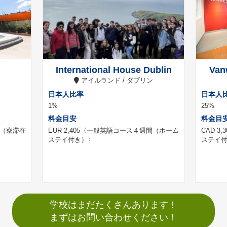
International House Dublin
Van
アイルランド / ダブリン
日本人比率
日本人
1%
25%
料金目安
料金目
（寮滞在
EUR 2,405
〈一般英語コース４週間（ホーム
CAD 3,3
ステイ付き）〉
ステイ
学校はまだたくさんあります！
まずはお問い合わせください！