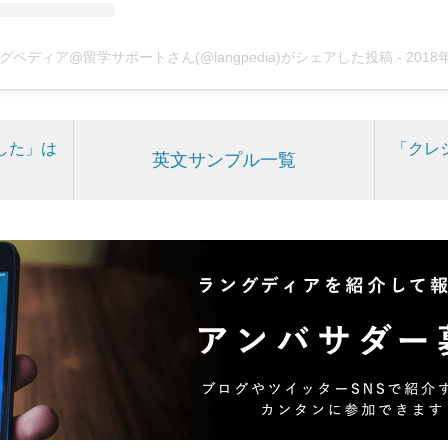
グペディア@留学サポートさん(@langpedia)がシェアした投稿
-
2018年12月月10日午前12時
した」は
「クレ
英文サンプル一覧