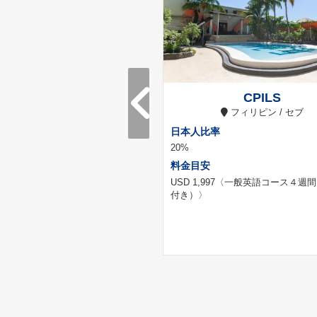
st College, Vancouver
CPILS
カナダ / バンクーバー
フィリピン / セブ
率
日本人比率
20%
料金目安
5
〈一般英語コース４週間（ホーム
USD 1,997
〈一般英語コース４週間
き）〉
付き）〉