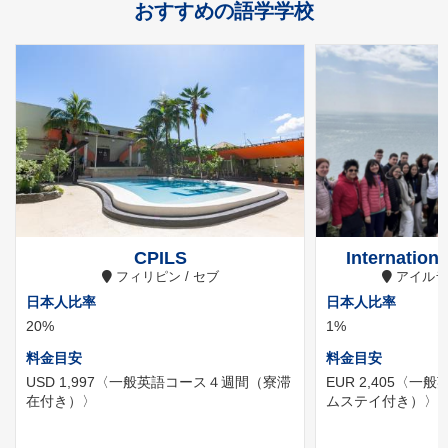
おすすめの語学学校
CPILS
Internation
フィリピン / セブ
アイルラ
日本人比率
日本人比率
20%
1%
料金目安
料金目安
USD 1,997
〈一般英語コース４週間（寮滞
EUR 2,405
〈一般
在付き）〉
ムステイ付き）〉