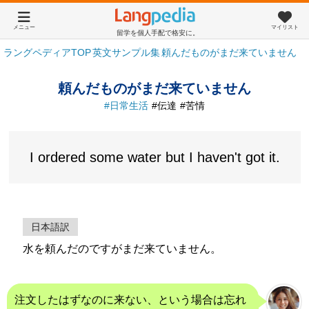
メニュー
マイリスト
留学を個人手配で格安に。
ラングペディアTOP
英文サンプル集
頼んだものがまだ来ていません
頼んだものがまだ来ていません
日常生活
伝達
苦情
I ordered some water but I haven't got it.
日本語訳
水を頼んだのですがまだ来ていません。
注文したはずなのに来ない、という場合は忘れ