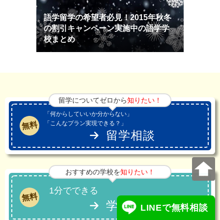
語学留学の希望者必見！2015年秋冬
の割引キャンペーン実施中の語学学
校まとめ
留学についてゼロから
知りたい！
「何からしていいか分からない」
「こんなプラン実現できる？」
無料
留学相談
おすすめの学校を
知りたい！
1分でできる
無料
学校診断
LINEで無料相談