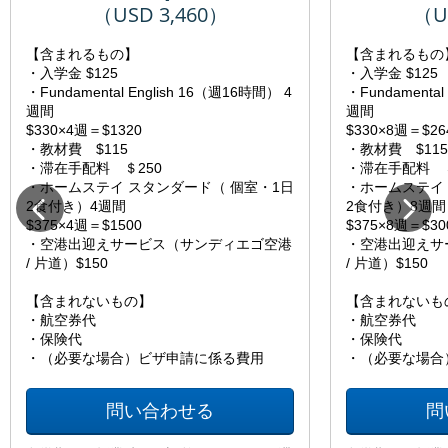
（USD 3,460）
（U
【含まれるもの】
【含まれるもの
・入学金 $125
・入学金 $125
・Fundamental English 16（週16時間） 4
・Fundamental
週間
週間
$330×4週＝$1320
$330×8週＝$26
・教材費 $115
・教材費 $115
・滞在手配料 ＄250
・滞在手配料 ＄
・ホームステイ スタンダード（ 個室・1日
・ホームステイ
2食付き）4週間
2食付き）8週間
$375×4週＝$1500
$375×8週＝$30
・空港出迎えサービス（サンディエゴ空港
・空港出迎えサ
/ 片道）$150
/ 片道）$150
【含まれないもの】
【含まれないも
・航空券代
・航空券代
・保険代
・保険代
・（必要な場合）ビザ申請に係る費用
・（必要な場合
問い合わせる
問