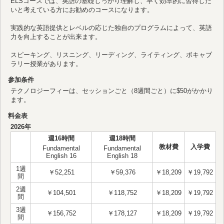
ELSコースでは、英語の基礎しっかり理解し、早く効率的に習得した
いと考えている方にお勧めのコースになります。
実践的な英語提供とレベルの応じた独自のプログラムによって、英語
力を向上することが出来ます。
スピーキング、リスニング、リーディング、ライティング、ボキャブ
ラリー授業があります。
参加条件
テクノロジーフィーは、セッションごと（8週間ごと）に$50がかかり
ます。
料金表
2026年
週16時間
週18時間
教材費
入学費
Fundamental
Fundamental
English 16
English 18
1週
￥52,251
￥59,376
￥18,209
￥19,792
間
2週
￥104,501
￥118,752
￥18,209
￥19,792
間
3週
￥156,752
￥178,127
￥18,209
￥19,792
間