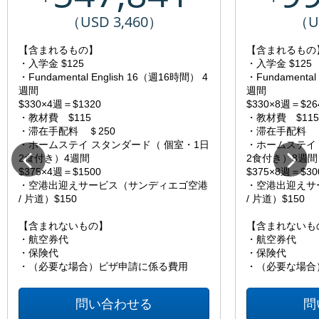
（USD 3,460）
（U
【含まれるもの】
【含まれるもの
・入学金 $125
・入学金 $125
・Fundamental English 16（週16時間） 4
・Fundamental
週間
週間
$330×4週＝$1320
$330×8週＝$26
・教材費 $115
・教材費 $115
・滞在手配料 ＄250
・滞在手配料 ＄
・ホームステイ スタンダード（ 個室・1日
・ホームステイ
2食付き）4週間
2食付き）8週間
$375×4週＝$1500
$375×8週＝$30
・空港出迎えサービス（サンディエゴ空港
・空港出迎えサ
/ 片道）$150
/ 片道）$150
【含まれないもの】
【含まれないも
・航空券代
・航空券代
・保険代
・保険代
・（必要な場合）ビザ申請に係る費用
・（必要な場合
問い合わせる
問