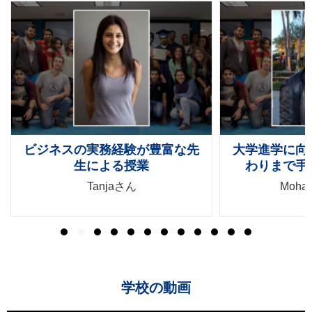
大学進学に向けて、初めから終
語学学校から
わりまで手助けしてくれた
ンロ
Mohammedさん
Moham
学校の動画