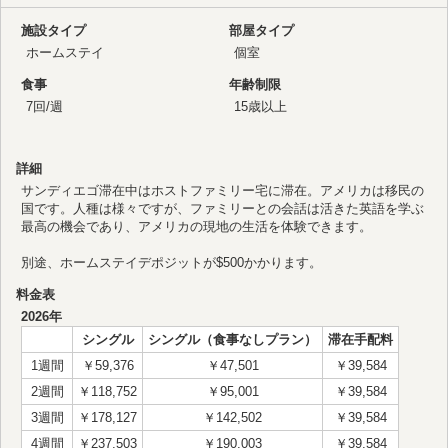
施設タイプ
部屋タイプ
ホームステイ
個室
食事
年齢制限
7回/週
15歳以上
詳細
サンディエゴ滞在中はホストファミリー宅に滞在。アメリカは移民の
国です。人種は様々ですが、ファミリーとの会話は活きた英語を学ぶ
最高の機会であり、アメリカの現地の生活を体験できます。
別途、ホームステイデポジットが$500かかります。
料金表
2026年
シングル
シングル（食事なしプラン）
滞在手配料
1週間
￥59,376
￥47,501
￥39,584
2週間
￥118,752
￥95,001
￥39,584
3週間
￥178,127
￥142,502
￥39,584
4週間
￥237,503
￥190,003
￥39,584