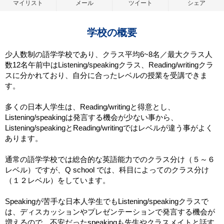
マイリスト
メール
ツイート
シェア
学校の概要
少人数制の語学学校であり、クラス平均6~8名／最大クラス人
数12名午前中はListening/speakingクラス、Reading/writingクラ
スに分かれており、自分に合ったレベルの授業を受講できま
す。
多くの日本人学生は、Reading/writingと得意とし、
Listening/speakingは発言する機会が少ない事から、
Listening/speakingとReading/writingではレベルが違う事がよく
あります。
通常の語学学校では総合的な英語能力でのクラス分け（５～６
レベル）ですが、Q school では、科目によってのクラス分け
（１２レベル）をしています。
Speakingが苦手な日本人学生でもListening/speakingクラスで
は、ディスカッションやプレゼンテーションで発言する機会が
増えるので、不安だったspeakingも先生やクラスメイトと話す