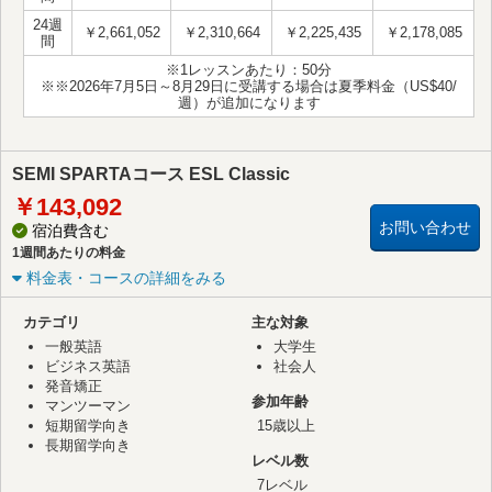
24週
￥2,661,052
￥2,310,664
￥2,225,435
￥2,178,085
間
※1レッスンあたり：50分
※※2026年7月5日～8月29日に受講する場合は夏季料金（US$40/
週）が追加になります
SEMI SPARTAコース ESL Classic
￥143,092
お問い合わせ
宿泊費含む
1週間あたりの料金
料金表・コースの詳細をみる
カテゴリ
主な対象
一般英語
大学生
ビジネス英語
社会人
発音矯正
参加年齢
マンツーマン
短期留学向き
15歳以上
長期留学向き
レベル数
7レベル