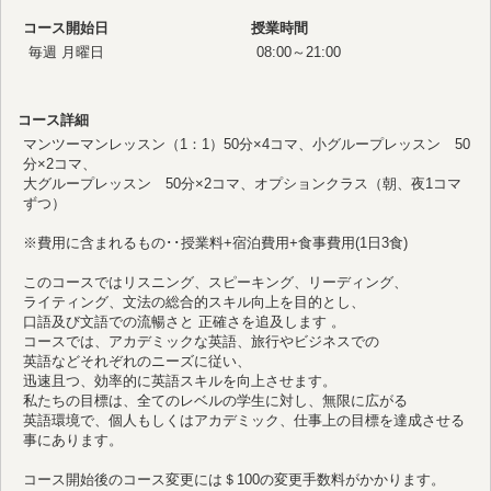
コース開始日
授業時間
毎週 月曜日
08:00～21:00
コース詳細
マンツーマンレッスン（1：1）50分×4コマ、小グループレッスン 50
分×2コマ、
大グループレッスン 50分×2コマ、オプションクラス（朝、夜1コマ
ずつ）
※費用に含まれるもの･･授業料+宿泊費用+食事費用(1日3食)
このコースではリスニング、スピーキング、リーディング、
ライティング、文法の総合的スキル向上を目的とし、
口語及び文語での流暢さと 正確さを追及します 。
コースでは、アカデミックな英語、旅行やビジネスでの
英語などそれぞれのニーズに従い、
迅速且つ、効率的に英語スキルを向上させます。
私たちの目標は、全てのレベルの学生に対し、無限に広がる
英語環境で、個人もしくはアカデミック、仕事上の目標を達成させる
事にあります。
コース開始後のコース変更には＄100の変更手数料がかかります。