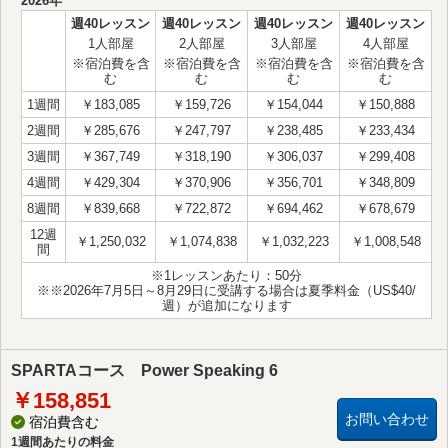
2026年
週40レッスン
週40レッスン
週40レッスン
週40レッスン
1人部屋
2人部屋
3人部屋
4人部屋
※宿泊費を含
※宿泊費を含
※宿泊費を含
※宿泊費を含
む
む
む
む
1週間
￥183,085
￥159,726
￥154,044
￥150,888
2週間
￥285,676
￥247,797
￥238,485
￥233,434
3週間
￥367,749
￥318,190
￥306,037
￥299,408
4週間
￥429,304
￥370,906
￥356,701
￥348,809
8週間
￥839,668
￥722,872
￥694,462
￥678,679
12週
￥1,250,032
￥1,074,838
￥1,032,223
￥1,008,548
間
※1レッスンあたり：50分
※※2026年7月5日～8月29日に受講する場合は夏季料金（US$40/
週）が追加になります
SPARTAコース Power Speaking 6
￥158,851
お問い合わせ
宿泊費含む
1週間あたりの料金