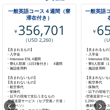
一般英語コース４週間（寮
一般英語
滞在付き）
356,701
6
￥
￥
（USD 2,260）
（U
【含まれるもの】
【含まれるもの
・入学金
・入学金
・Intensive ESL 4週間
・Intensive ES
・寮4人部屋（1日3食付き） 4週間
・寮4人部屋（1
・施設使用料
・施設使用料
【含まれないもの】
【含まれないも
【含まれないもの】
・航空券代
・航空券代
・保険代
・保険代
・以下の現地で
・以下の現地で支払う主なもの
-空港送迎サー
-空港送迎サービス（セブ空港／片道：
1,200ペソ）
1,200ペソ）
-教材費（コー