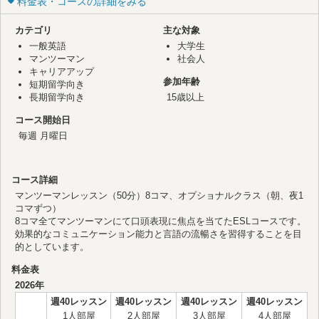
料金表・コースの詳細をみる
カテゴリ
主な対象
一般英語
大学生
マンツーマン
社会人
キャリアアップ
参加年齢
短期留学向き
長期留学向き
15歳以上
コース開始日
毎週 月曜日
コース詳細
マンツーマンレッスン（50分）8コマ、オプショナルクラス（朝、夜1
コマずつ）
8コマ全てマンツーマンにて口頭表現に焦点を当てたESLコースです。
効果的なコミュニケーション能力と言語の流暢さを習得することを目
的としています。
料金表
2026年
週40レッスン
週40レッスン
週40レッスン
週40レッスン
1人部屋
2人部屋
3人部屋
4人部屋