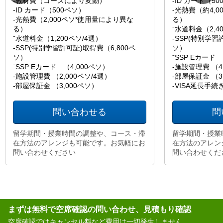
-教材費（コースにより変動）
-ID カード（5
-ID カード（500ペソ）
-光熱費（約4,
-光熱費（2,000ペソ*使用量により異な
る）
る）
⁻水道料金（2,4
⁻水道料金（1,200ペソ/4週）
-SSP(特別学習
-SSP(特別学習許可証)取得費（6,800ペ
ソ）
ソ）
⁻SSP Eカード 
⁻SSP Eカード （4,000ペソ）
-施設管理費 （4
-施設管理費 （2,000ペソ/4週）
-部屋保証金 （3
-部屋保証金 （3,000ペソ）
-VISA延長手続
問い合わせる
問
留学期間・授業時間の調整や、コース・滞
留学期間・授業
在方法のアレンジも可能です。お気軽にお
在方法のアレン
問い合わせください
問い合わせくだ
まずは無料で空席確認の問い合わせ、見積もり確認
空席確認ではキャンセル料など費用は一切発生しません