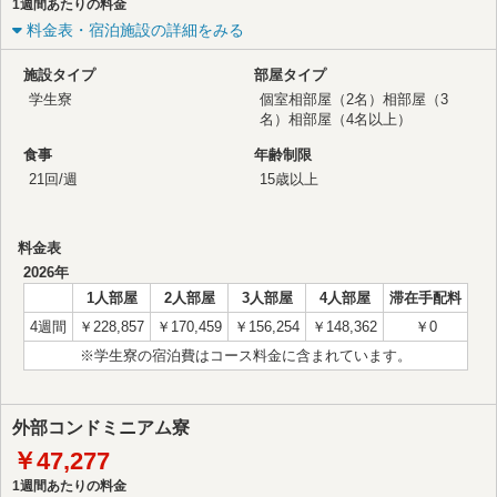
1週間あたりの料金
料金表・宿泊施設の詳細をみる
施設タイプ
部屋タイプ
学生寮
個室
相部屋（2名）
相部屋（3
名）
相部屋（4名以上）
食事
年齢制限
21回/週
15歳以上
料金表
2026年
1人部屋
2人部屋
3人部屋
4人部屋
滞在手配料
4週間
￥228,857
￥170,459
￥156,254
￥148,362
￥0
※学生寮の宿泊費はコース料金に含まれています。
外部コンドミニアム寮
￥47,277
1週間あたりの料金