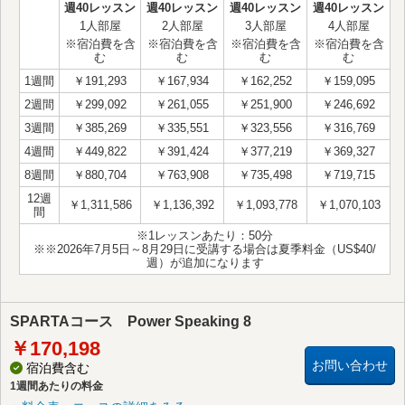
週40レッスン
週40レッスン
週40レッスン
週40レッスン
1人部屋
2人部屋
3人部屋
4人部屋
※宿泊費を含
※宿泊費を含
※宿泊費を含
※宿泊費を含
む
む
む
む
1週間
￥191,293
￥167,934
￥162,252
￥159,095
2週間
￥299,092
￥261,055
￥251,900
￥246,692
3週間
￥385,269
￥335,551
￥323,556
￥316,769
4週間
￥449,822
￥391,424
￥377,219
￥369,327
8週間
￥880,704
￥763,908
￥735,498
￥719,715
12週
￥1,311,586
￥1,136,392
￥1,093,778
￥1,070,103
間
※1レッスンあたり：50分
※※2026年7月5日～8月29日に受講する場合は夏季料金（US$40/
週）が追加になります
SPARTAコース Power Speaking 8
￥170,198
お問い合わせ
宿泊費含む
1週間あたりの料金