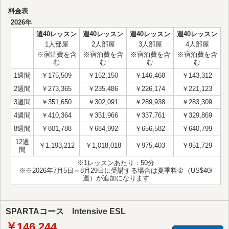
料金表
2026年
週40レッスン
週40レッスン
週40レッスン
週40レッスン
1人部屋
2人部屋
3人部屋
4人部屋
※宿泊費を含
※宿泊費を含
※宿泊費を含
※宿泊費を含
む
む
む
む
1週間
￥175,509
￥152,150
￥146,468
￥143,312
2週間
￥273,365
￥235,486
￥226,174
￥221,123
3週間
￥351,650
￥302,091
￥289,938
￥283,309
4週間
￥410,364
￥351,966
￥337,761
￥329,869
8週間
￥801,788
￥684,992
￥656,582
￥640,799
12週
￥1,193,212
￥1,018,018
￥975,403
￥951,729
間
※1レッスンあたり：50分
※※2026年7月5日～8月29日に受講する場合は夏季料金（US$40/
週）が追加になります
SPARTAコース Intensive ESL
￥146,244