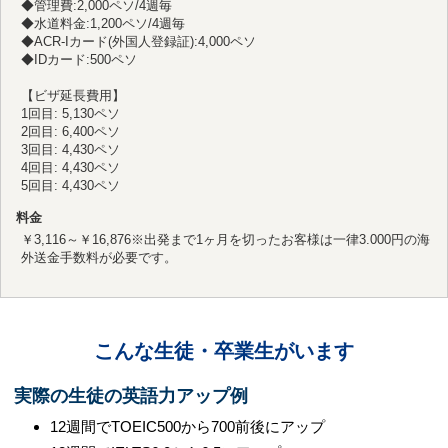
◆管理費:2,000ペソ/4週毎
◆水道料金:1,200ペソ/4週毎
◆ACR-Iカード(外国人登録証):4,000ペソ
◆IDカード:500ペソ
【ビザ延長費用】
1回目: 5,130ペソ
2回目: 6,400ペソ
3回目: 4,430ペソ
4回目: 4,430ペソ
5回目: 4,430ペソ
料金
￥3,116～￥16,876
※出発まで1ヶ月を切ったお客様は一律3.000円の海
外送金手数料が必要です。
こんな生徒・卒業生がいます
実際の生徒の英語力アップ例
12週間でTOEIC500から700前後にアップ