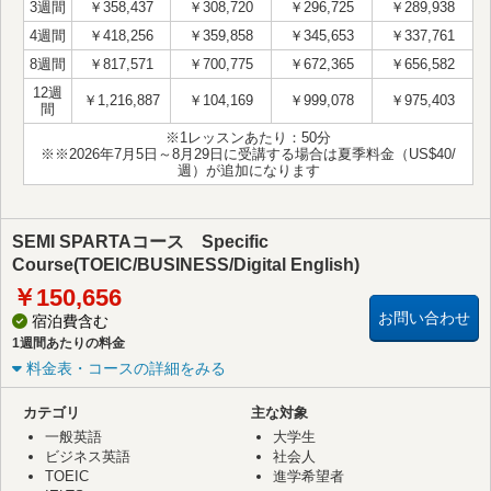
3週間
￥358,437
￥308,720
￥296,725
￥289,938
4週間
￥418,256
￥359,858
￥345,653
￥337,761
8週間
￥817,571
￥700,775
￥672,365
￥656,582
12週
￥1,216,887
￥104,169
￥999,078
￥975,403
間
※1レッスンあたり：50分
※※2026年7月5日～8月29日に受講する場合は夏季料金（US$40/
週）が追加になります
SEMI SPARTAコース Specific
Course(TOEIC/BUSINESS/Digital English)
￥150,656
お問い合わせ
宿泊費含む
1週間あたりの料金
料金表・コースの詳細をみる
カテゴリ
主な対象
一般英語
大学生
ビジネス英語
社会人
TOEIC
進学希望者