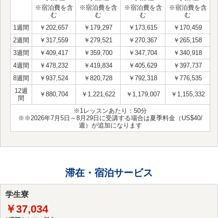
※宿泊費を含
※宿泊費を含
※宿泊費を含
※宿泊費を含
む
む
む
む
1週間
￥202,657
￥179,297
￥173,615
￥170,459
2週間
￥317,559
￥279,521
￥270,367
￥265,158
3週間
￥409,417
￥359,700
￥347,704
￥340,918
4週間
￥478,232
￥419,834
￥405,629
￥397,737
8週間
￥937,524
￥820,728
￥792,318
￥776,535
12週
￥880,704
￥1,221,622
￥1,179,007
￥1,155,332
間
※1レッスンあたり：50分
※※2026年7月5日～8月29日に受講する場合は夏季料金（US$40/
週）が追加になります
滞在・宿泊サービス
学生寮
￥37,034