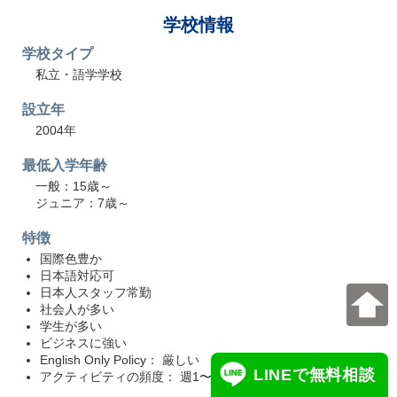
学校情報
学校タイプ
私立・語学学校
設立年
2004年
最低入学年齢
一般：15歳～
ジュニア：7歳～
特徴
国際色豊か
日本語対応可
日本人スタッフ常勤
社会人が多い
学生が多い
ビジネスに強い
English Only Policy： 厳しい
LINEで無料相談
アクティビティの頻度： 週1〜2回