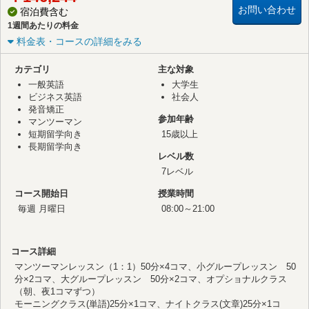
お問い合わせ
宿泊費含む
1週間あたりの料金
料金表・コースの詳細をみる
カテゴリ
主な対象
一般英語
大学生
ビジネス英語
社会人
発音矯正
参加年齢
マンツーマン
短期留学向き
15歳以上
長期留学向き
レベル数
7レベル
コース開始日
授業時間
毎週 月曜日
08:00～21:00
コース詳細
マンツーマンレッスン（1：1）50分×4コマ、小グループレッスン 50
分×2コマ、大グループレッスン 50分×2コマ、オプショナルクラス
（朝、夜1コマずつ）
モーニングクラス(単語)25分×1コマ、ナイトクラス(文章)25分×1コ