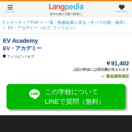
メニュー
マイリスト
留学を個人手配で格安に。
ラングペディアTOP
一覧 - 検索結果に戻る（すべての国・都市）
EV・アカデミー（セブ, フィリピン）
EV Academy
EV・アカデミー
フィリピン
/ セブ
￥91,402
上記の料金には宿泊費が含まれます
最低価格保証
この学校について
LINEで質問（無料）