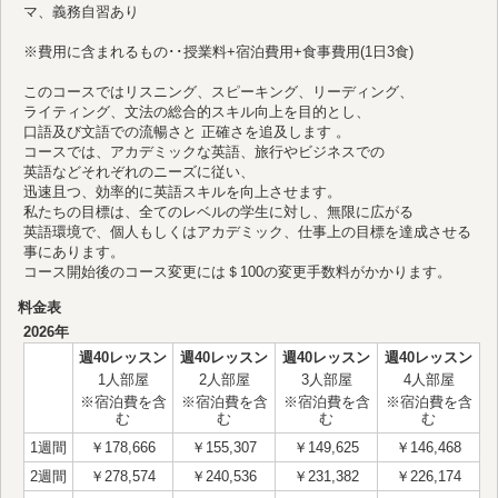
マ、義務自習あり
※費用に含まれるもの･･授業料+宿泊費用+食事費用(1日3食)
このコースではリスニング、スピーキング、リーディング、
ライティング、文法の総合的スキル向上を目的とし、
口語及び文語での流暢さと 正確さを追及します 。
コースでは、アカデミックな英語、旅行やビジネスでの
英語などそれぞれのニーズに従い、
迅速且つ、効率的に英語スキルを向上させます。
私たちの目標は、全てのレベルの学生に対し、無限に広がる
英語環境で、個人もしくはアカデミック、仕事上の目標を達成させる
事にあります。
コース開始後のコース変更には＄100の変更手数料がかかります。
料金表
2026年
週40レッスン
週40レッスン
週40レッスン
週40レッスン
1人部屋
2人部屋
3人部屋
4人部屋
※宿泊費を含
※宿泊費を含
※宿泊費を含
※宿泊費を含
む
む
む
む
1週間
￥178,666
￥155,307
￥149,625
￥146,468
2週間
￥278,574
￥240,536
￥231,382
￥226,174