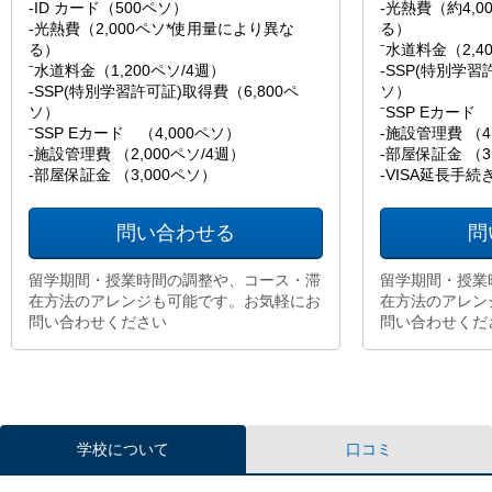
-ID カード（500ペソ）
-光熱費（約4,
-光熱費（2,000ペソ*使用量により異な
る）
る）
⁻水道料金（2,4
⁻水道料金（1,200ペソ/4週）
-SSP(特別学習
-SSP(特別学習許可証)取得費（6,800ペ
ソ）
ソ）
⁻SSP Eカード 
⁻SSP Eカード （4,000ペソ）
-施設管理費 （4
-施設管理費 （2,000ペソ/4週）
-部屋保証金 （3
-部屋保証金 （3,000ペソ）
-VISA延長手続
問い合わせる
問
留学期間・授業時間の調整や、コース・滞
留学期間・授業
在方法のアレンジも可能です。お気軽にお
在方法のアレン
問い合わせください
問い合わせくだ
学校について
口コミ