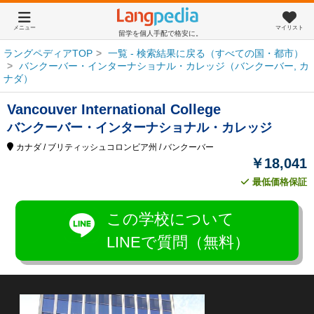
メニュー
マイリスト
留学を個人手配で格安に。
ラングペディアTOP
一覧 - 検索結果に戻る（すべての国・都市）
バンクーバー・インターナショナル・カレッジ（バンクーバー, カ
ナダ）
Vancouver International College
バンクーバー・インターナショナル・カレッジ
カナダ
/ ブリティッシュコロンビア州
/ バンクーバー
￥18,041
最低価格保証
この学校について
LINEで質問（無料）