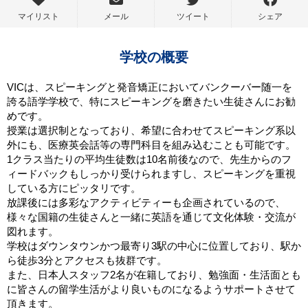
マイリスト
メール
ツイート
シェア
学校の概要
VICは、スピーキングと発音矯正においてバンクーバー随一を
誇る語学学校で、特にスピーキングを磨きたい生徒さんにお勧
めです。
授業は選択制となっており、希望に合わせてスピーキング系以
外にも、医療英会話等の専門科目を組み込むことも可能です。
1クラス当たりの平均生徒数は10名前後なので、先生からのフ
ィードバックもしっかり受けられますし、スピーキングを重視
している方にピッタリです。
放課後には多彩なアクティビティーも企画されているので、
様々な国籍の生徒さんと一緒に英語を通じて文化体験・交流が
図れます。
学校はダウンタウンかつ最寄り3駅の中心に位置しており、駅か
ら徒歩3分とアクセスも抜群です。
また、日本人スタッフ2名が在籍しており、勉強面・生活面とも
に皆さんの留学生活がより良いものになるようサポートさせて
頂きます。