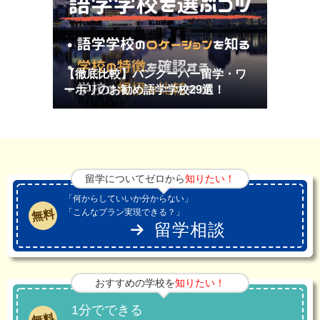
【徹底比較】バンクーバー留学・ワ
ーホリのお勧め語学学校29選！
留学についてゼロから
知りたい！
「何からしていいか分からない」
「こんなプラン実現できる？」
無料
留学相談
おすすめの学校を
知りたい！
1分でできる
無料