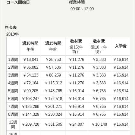
コース開始日
授業時間
09:00～12:00
料金表
2019年
教材費
教材費
週10時間
週15時間
入学費
週15(午
週10（午
午後
午前
前）
後）
1週間
￥18,041
￥28,753
￥11,276
￥3,383
￥16,914
2週間
￥36,082
￥57,506
￥11,276
￥3,383
￥16,914
3週間
￥54,123
￥86,259
￥11,276
￥3,383
￥16,914
4週間
￥72,164
￥115,012
￥11,276
￥3,383
￥16,914
5週間
￥90,205
￥143,765
￥16,914
￥6,765
￥16,914
6週間
￥108,247
￥172,518
￥16,914
￥6,765
￥16,914
7週間
￥126,288
￥201,271
￥16,914
￥6,765
￥16,914
8週間
￥144,329
￥230,024
￥16,914
￥6,765
￥16,914
12週
￥209,728
￥331,505
￥24,807
￥10,148
￥16,914
間
16週