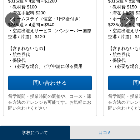
$315/週 × 4週間＝$1260
$315/週 × 8週
・教材費 $100
・教材費 $150
・滞在手配料 $200
・滞在手配料 $2
・ホームステイ（個室・1日3食付き）
・ホームステイ
$235/週 × 4週間＝$940
$235/週 × 8週
・空港出迎えサービス（バンクーバー国際
・空港出迎えサ
空港 / 片道） $120
空港 / 片道） $1
【含まれないもの】
【含まれないも
・航空券代
・航空券代
・保険代
・保険代
・（必要な場合）ビザ申請に係る費用
・（必要な場合
問い合わせる
問
留学期間・授業時間の調整や、コース・滞
留学期間・授業
在方法のアレンジも可能です。お気軽にお
在方法のアレン
問い合わせください
問い合わせくだ
学校について
口コミ