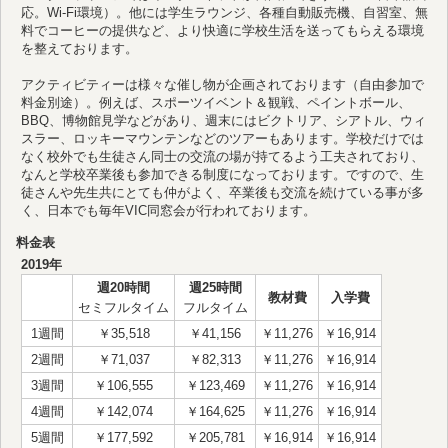
応。Wi-Fi環境）。他には学生ラウンジ、各種自動販売機、自習室、無
料でコーヒーの提供など、より快適に学校生活を送ってもらえる環境
を整えております。
アクティビティーは様々な催し物が企画されております（自由参加で
料金別途）。例えば、スポーツイベント＆観戦、ペイントボール、
BBQ、博物館見学などがあり、週末にはビクトリア、シアトル、ウィ
スラー、ロッキーマウンテンなどのツアーもあります。学校だけでは
なく校外でも生徒さん同士の交流の場が持てるよう工夫されており、
なんと学校卒業後も参加できる制度になっております。ですので、生
徒さんや先生共にとても仲がよく、卒業後も交流を続けている事が多
く、日本でも毎年VIC同窓会が行われております。
料金表
2019年
週20時間
週25時間
教材費
入学費
セミフルタイム
フルタイム
1週間
￥35,518
￥41,156
￥11,276
￥16,914
2週間
￥71,037
￥82,313
￥11,276
￥16,914
3週間
￥106,555
￥123,469
￥11,276
￥16,914
4週間
￥142,074
￥164,625
￥11,276
￥16,914
5週間
￥177,592
￥205,781
￥16,914
￥16,914