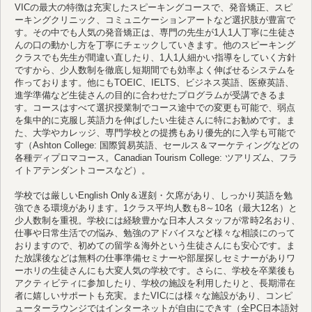
VICの最大の特徴は充実したスピーキングコースで、発音矯正、スピ
ーキングクリニック、コミュニケーションアートなど選択肢が豊富で
す。その中でも人気の発音矯正は、専門の先生が1人1人丁寧に生徒さ
んの口の動かし方を丁寧にチェックしていきます。他のスピーキング
クラスでも先生が間違い直したり、1人1人細かい指導をしていく方針
ですから、少人数制を徹底し短期間でも効率よく伸ばせるシステムを
作っております。他にもTOEIC、IELTS、ビジネス英語、医療英語、
進学準備など生徒さんの目的に合わせたプログラムが受講できるま
す。コースはすべて選択授業制でコース途中での変更も可能で、弱点
を集中的に克服し英語力を伸ばしたい生徒さんに特にお勧めです。ま
た、大学やカレッジ、専門学校との提携もあり優先的に入学も可能で
す（Ashton College: 国際貿易英語、セールス＆マーケティングなどの
各種ディプロマコース。Canadian Tourism College: ツアリズム、フラ
イトアテンダントコースなど）。
学校では厳しいEnglish Only＆遅刻・欠席があり、しっかり英語を勉
強できる環境があります。1クラス平均人数も8～10名（最大12名）と
少人数制を重視。学校には経験豊かな日本人スタッフが常時2名おり、
仕事や日常生活での悩み、勉強のアドバイスなど様々な相談にのって
おりますので、初めての留学＆海外という生徒さんにも安心です。ま
た放課後などは無料の仕事準備セミナーや部屋探しセミナーがありワ
ーホリの生徒さんにも大変人気の学校です。さらに、学校を卒業後も
アクティビティに参加したり、学校の施設を利用したりと、長期滞在
者に嬉しいサポートも充実。またVICには様々な施設があり、コンピ
ューターラウンジではインターネットが自由にできす（全PC日本語対