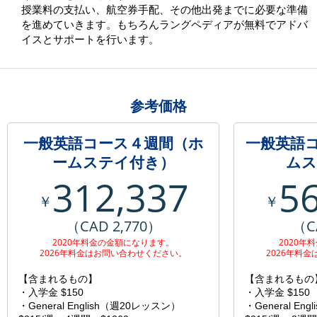
授業料の支払い、航空券手配、その他出発までに必要な準備
を進めていきます。もちろんラングペディアが無料でアドバ
イスとサポートを行います。
参考価格
一般英語コース４週間（ホ
一般英語
ームステイ付き）
ムス
312,337
5
￥
￥
（CAD 2,770）
（C
2020年料金の金額になります。
2020年
2026年料金はお問い合わせください。
2026年料
【含まれるもの】
【含まれるもの
・入学金 $150
・入学金 $150
・General English（週20レッスン）
・General En