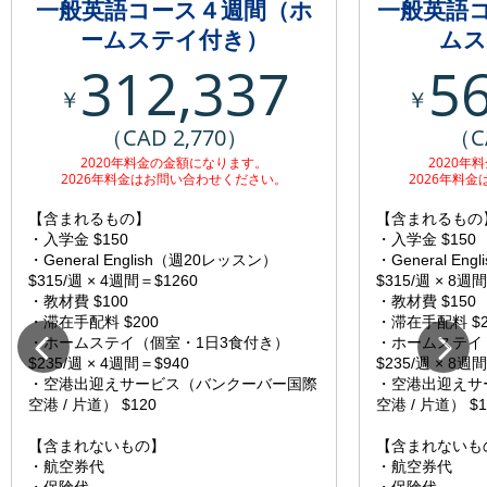
一般英語コース４週間（ホ
一般英語
ームステイ付き）
ムス
312,337
5
￥
￥
（CAD 2,770）
（C
2020年料金の金額になります。
2020年
2026年料金はお問い合わせください。
2026年料
【含まれるもの】
【含まれるもの
・入学金 $150
・入学金 $150
・General English（週20レッスン）
・General En
$315/週 × 4週間＝$1260
$315/週 × 8週
・教材費 $100
・教材費 $150
・滞在手配料 $200
・滞在手配料 $2
・ホームステイ（個室・1日3食付き）
・ホームステイ
$235/週 × 4週間＝$940
$235/週 × 8週
・空港出迎えサービス（バンクーバー国際
・空港出迎えサ
空港 / 片道） $120
空港 / 片道） $1
【含まれないもの】
【含まれないも
・航空券代
・航空券代