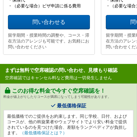
・保険代
・保険代
・（必要な場合）ビザ申請に係る費用
・（必要な場合
問い合わせる
問
留学期間・授業時間の調整や、コース・滞
留学期間・授業
在方法のアレンジも可能です。お気軽にお
在方法のアレン
問い合わせください
問い合わせくだ
まずは無料で空席確認の問い合わせ、見積もり確認
空席確認ではキャンセル料など費用は一切発生しません
このお得な料金で今すぐ空席確認を！
料金が値上がりしたりコースが満席になってしまう可能性があります。
最低価格保証
最低価格でのご提供をお約束します。同じ学校、日付、および
コースが、他の斡旋業者やウェブサイトでより安い料金で提供
されているのを見つけた場合、差額をラングペディアが負担し
ます。
（最低価格保証とは？）