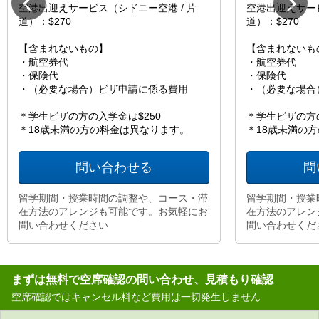
空港出迎えサービス（シドニー空港 / 片
空港出迎えサービ
道）：$270
道）：$270
【含まれないもの】
【含まれないも
・航空券代
・航空券代
・保険代
・保険代
・（必要な場合）ビザ申請に係る費用
・（必要な場合
＊学生ビザの方の入学金は$250
＊学生ビザの方の
＊18歳未満の方の料金は異なります。
＊18歳未満の
問い合わせる
問
留学期間・授業時間の調整や、コース・滞
留学期間・授業
在方法のアレンジも可能です。お気軽にお
在方法のアレン
問い合わせください
問い合わせくだ
まずは無料で空席確認の問い合わせ、見積もり確認
空席確認ではキャンセル料など費用は一切発生しません