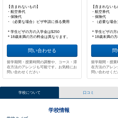
【含まれないもの】
【含まれないも
・航空券代
・航空券代
・保険代
・保険代
・（必要な場合）ビザ申請に係る費用
・（必要な場合
＊学生ビザの方の入学金は$250
＊学生ビザの方の
＊18歳未満の方の料金は異なります。
＊18歳未満の
問い合わせる
問
留学期間・授業時間の調整や、コース・滞
留学期間・授業
在方法のアレンジも可能です。お気軽にお
在方法のアレン
問い合わせください
問い合わせくだ
学校について
口コミ
学校情報