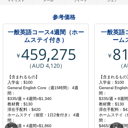
マイリスト
メール
ツイート
シェア
参考価格
一般英語コース4週間（ホー
一般英語
ムステイ付き）
ーム
459,275
8
￥
￥
（AUD 4,120）
（A
【含まれるもの】
【含まれるもの
入学金：$100
入学金：$100
General English Core（週15時間） 4週
General Engl
間：
間：
$335/週 × 4週間=$1,340
$335/週 × 8週間
教材費：$130
教材費：$130
滞在手配料：$420
滞在手配料：$4
ホームステイ（個室・1日2食付き） 4週
ホームステイ（個
間：
間：
$465/週 × 4週間=$1,860
$465/週 × 8週間