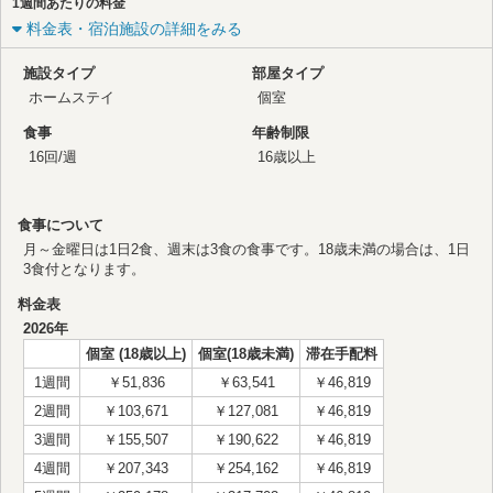
1週間あたりの料金
料金表・宿泊施設の詳細をみる
施設タイプ
部屋タイプ
ホームステイ
個室
食事
年齢制限
16回/週
16歳以上
食事について
月～金曜日は1日2食、週末は3食の食事です。18歳未満の場合は、1日
3食付となります。
料金表
2026年
個室 (18歳以上)
個室(18歳未満)
滞在手配料
1週間
￥51,836
￥63,541
￥46,819
2週間
￥103,671
￥127,081
￥46,819
3週間
￥155,507
￥190,622
￥46,819
4週間
￥207,343
￥254,162
￥46,819