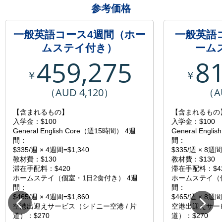
参考価格
一般英語コース4週間（ホー
一般英語
ムステイ付き）
ーム
459,275
8
￥
￥
（AUD 4,120）
（A
【含まれるもの】
【含まれるもの
入学金：$100
入学金：$100
General English Core（週15時間） 4週
General Engl
間：
間：
$335/週 × 4週間=$1,340
$335/週 × 8週間
教材費：$130
教材費：$130
滞在手配料：$420
滞在手配料：$4
ホームステイ（個室・1日2食付き） 4週
ホームステイ（個
間：
間：
$465/週 × 4週間=$1,860
$465/週 × 8週間
空港出迎えサービス（シドニー空港 / 片
空港出迎えサービ
道）：$270
道）：$270