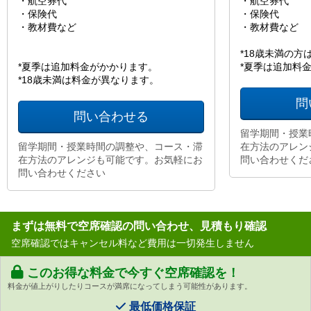
・航空券代
・航空券代
・保険代
・保険代
・教材費など
・教材費など
*18歳未満の
*夏季は追加料金がかかります。
*夏季は追加料
*18歳未満は料金が異なります。
問
問い合わせる
留学期間・授業
留学期間・授業時間の調整や、コース・滞
在方法のアレン
在方法のアレンジも可能です。お気軽にお
問い合わせくだ
問い合わせください
まずは無料で空席確認の問い合わせ、見積もり確認
空席確認ではキャンセル料など費用は一切発生しません
このお得な料金で今すぐ空席確認を！
料金が値上がりしたりコースが満席になってしまう可能性があります。
最低価格保証