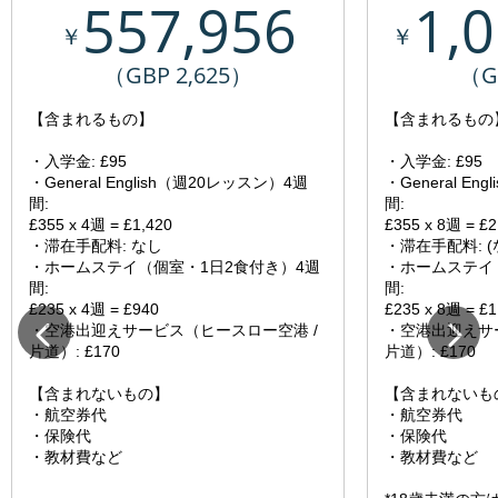
557,956
1,
￥
￥
（GBP 2,625）
（G
【含まれるもの】
【含まれるもの
・入学金: £95
・入学金: £95
・General English（週20レッスン）4週
・General E
間:
間:
£355 x 4週 = £1,420
£355 x 8週 = £2
・滞在手配料: なし
・滞在手配料: (
・ホームステイ（個室・1日2食付き）4週
・ホームステイ
間:
間:
£235 x 4週 = £940
£235 x 8週 = £1
・空港出迎えサービス（ヒースロー空港 /
・空港出迎えサ
片道）: £170
片道）: £170
【含まれないもの】
【含まれないも
・航空券代
・航空券代
・保険代
・保険代
・教材費など
・教材費など