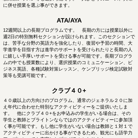
に併せ授業を選ぶ事ができます。
ATA/AYA
12週間以上の長期プログラムです。 長期の方には授業以外に
週2日の特別無料セクションが設けられます。このセクションで
は、苦手な分野の英語力を強化したり、復習や予習の時間、大
学進学を目指す方は進学のサポートを受けられたりと長期の人
に嬉しい手厚いサポートを受ける事が可能です。長期プログラ
ムの中でも授業数により、選択授業のコミュニケーション、ビ
ジネス英語、各種試験対策レッスン、ケンブリッジ検定試験対
策等も受講可能です。
クラブ４０+
４０歳以上の方向けのプログラム、通常のジェネラル２０に加
え年代に合わせた特別なアクティビティーをご提供いたしま
す。 他にクラブ４０+をお申込みの学生がいる場合は、その
学生と教師とブライトンならではのアクティビティーに参加頂
く事が可能です。もし他に学生がいない場合は教師と１対１で
アクティビティーに出かける事ができるため、観光にも語学力