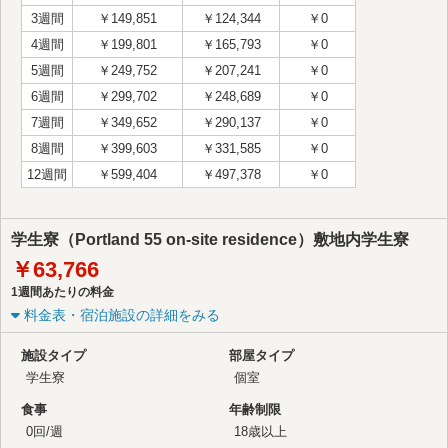
3週間
￥149,851
￥124,344
￥0
4週間
￥199,801
￥165,793
￥0
5週間
￥249,752
￥207,241
￥0
6週間
￥299,702
￥248,689
￥0
7週間
￥349,652
￥290,137
￥0
8週間
￥399,603
￥331,585
￥0
12週間
￥599,404
￥497,378
￥0
学生寮（Portland 55 on-site residence）敷地内学生寮
￥63,766
1週間あたりの料金
料金表・宿泊施設の詳細をみる
施設タイプ
部屋タイプ
学生寮
個室
食事
年齢制限
0回/週
18歳以上