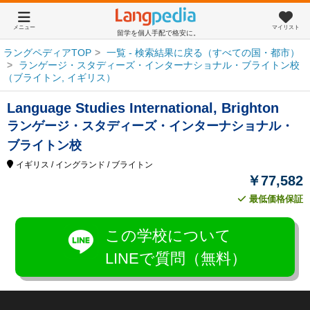
メニュー
マイリスト
留学を個人手配で格安に。
ラングペディアTOP
一覧 - 検索結果に戻る（すべての国・都市）
ランゲージ・スタディーズ・インターナショナル・ブライトン校
（ブライトン, イギリス）
Language Studies International, Brighton
ランゲージ・スタディーズ・インターナショナル・
ブライトン校
イギリス
/ イングランド
/ ブライトン
￥77,582
最低価格保証
この学校について
LINEで質問（無料）