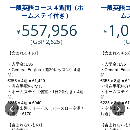
一般英語コース４週間（ホ
一般英語
ームステイ付き）
ム
557,956
1,
￥
￥
（GBP 2,625）
（G
【含まれるもの】
【含まれるもの
・入学金: £95
・入学金: £95
・General English（週20レッスン）4週
・General E
間:
間:
£355 x 4週 = £1,420
£355 x 8週 = £2
・滞在手配料: なし
・滞在手配料: (
・ホームステイ（個室・1日2食付き）4週
・ホームステイ
間:
間:
£235 x 4週 = £940
£235 x 8週 = £1
・空港出迎えサービス（ヒースロー空港 /
・空港出迎えサ
片道）: £170
片道）: £170
【含まれないもの】
【含まれないも