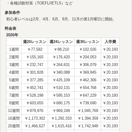
・各種試験対策（TOEFL/IETLS）など
参加条件
初心者レベルは2月、4月、6月、9月、11月の第1月曜日に開始。
料金表
2026年
週20レッスン
週24レッスン
週30レッスン
入学費
1週間
￥77,582
￥88,210
￥102,026
￥20,193
2週間
￥155,165
￥176,420
￥204,053
￥20,193
3週間
￥232,747
￥264,631
￥306,079
￥20,193
4週間
￥301,828
￥340,088
￥369,845
￥20,193
5週間
￥377,285
￥425,109
￥462,306
￥20,193
6週間
￥452,741
￥510,131
￥554,768
￥20,193
7週間
￥528,198
￥595,153
￥647,229
￥20,193
8週間
￥603,655
￥680,175
￥739,690
￥20,193
12週間
￥879,976
￥969,249
￥1,045,769
￥20,193
16週間
￥1,173,302
￥1,292,333
￥1,394,359
￥20,193
20週間
￥1,466,627
￥1,615,416
￥1,742,948
￥20,193