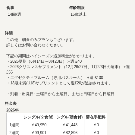
食事
年齢制限
14回/週
16歳以上
詳細
この他、朝食のみプランもございます。
詳しくはお問い合わせください。
下記の期間はハイシーズン追加料金がかかります。
・2026夏期（6月14日～8月23日）:+週 £40
・2026クリスマスサプリメント（12月26/27日、1月2/3日の週末）:+週
£55
・エグゼクティブルーム（専用バスルーム）: +週 £100
・18歳未満(U18)サプリメントとして週£20が追加されます。
・到着・出発日: 土曜日から土曜日、または日曜日から日曜日
料金表
2026年
シングル(２食付)
ングル(朝食付)
滞在手配料
1週間
￥49,950
￥41,448
￥0
2週間
￥99,901
￥82,896
￥0