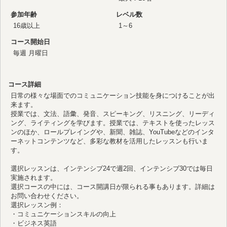
参加年齢
レベル数
16歳以上
1～6
コース開始日
毎週 月曜日
コース詳細
日常の様々な場面でのコミュニケーション技能を身につけることが出
来ます。
授業では、文法、語彙、発音、スピーキング、リスニング、リーディ
ング、ライティングを学びます。授業では、テキストを使ったレッス
ンのほか、ロールプレイングや、新聞、雑誌、YouTubeなどのインタ
ーネットコンテンツなど、多彩な教材を活用したレッスンも行いま
す。
選択レッスンは、インテンシブ24で週2回、インテンシブ30では毎日
実施されます。
選択コースの中には、コース開講日が限られる事もあります。詳細は
お問い合わせください。
選択レッスン例：
・コミュニケーションスキルの向上
・ビジネス英語