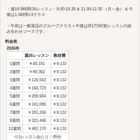
・週19.5時間/26レッスン：9.00-10.30 & 11.00-12.30 （月～金） & 午
後は1.5時間×3クラス
・午前は一般英語のグループクラス＋午後はIELTS対策レッスンの組
み合わせコースです。
料金表
2026年
週26レッスン
教材費
1週間
￥40,181
￥9,132
2週間
￥80,362
￥9,132
3週間
￥120,542
￥9,132
4週間
￥160,723
￥9,132
5週間
￥200,904
￥9,132
6週間
￥241,085
￥9,132
7週間
￥281,266
￥9,132
8週間
￥321,446
￥9,132
12週間
￥482,170
￥9,132
※1レッスンあたり：45分