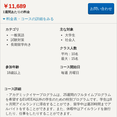
￥11,689
お問い合わせ
1週間あたりの料金
料金表・コースの詳細をみる
カテゴリ
主な対象
一般英語
大学生
試験対策
社会人
長期留学向き
クラス人数
平均：10名
最大：15名
参加年齢
コース開始日
18歳以上
毎週 月曜日
コース詳細
・アカデミックイヤープログラムは、25週間のフルタイムプログラム
を希望するEU/EEA以外の学生のための特別プログラムです。学生は8
ヶ月間アイルランドに滞在することができ、留学中は週20時間までア
ルバイトをすることができます。また、休暇中はアイルランドを旅行
したり、仕事をしたりすることができます。