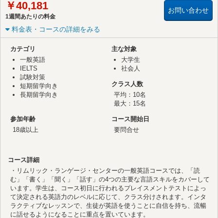
￥40,181
お問い合わせ
1週間あたりの料金
料金表・コースの詳細をみる
カテゴリ
主な対象
一般英語
大学生
IELTS
社会人
試験対策
クラス人数
短期留学向き
長期留学向き
平均：10名
最大：15名
参加年齢
コース開始日
18歳以上
要問合せ
コース詳細
・リムリック・ランゲージ・センターの一般英語コースでは、「読
む」「書く」「聞く」「話す」の4つの主要な言語スキルをカバーして
います。学生は、コース初日に行われるプレイスメントテストによっ
て決定される英語力のレベルに応じて、クラス分けされます。インタ
ラクティブなレッスンで、生徒が英語を使うことに自信を持ち、流暢
に話せるようになることに重点を置いています。