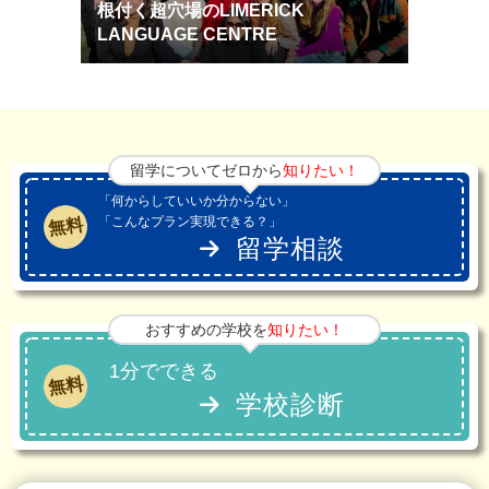
根付く超穴場のLIMERICK
LANGUAGE CENTRE
留学についてゼロから
知りたい！
「何からしていいか分からない」
「こんなプラン実現できる？」
無料
留学相談
おすすめの学校を
知りたい！
1分でできる
無料
学校診断