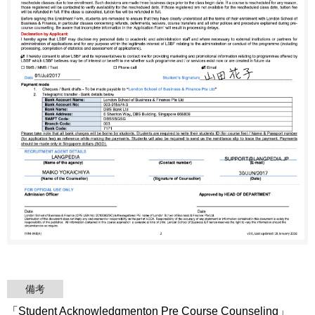
備考
「Student Acknowledgmenton Pre Course Counseling」