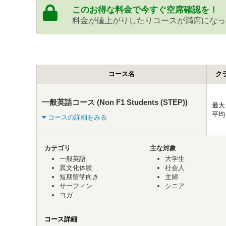
このお得な料金で今すぐ空席確認を！
料金が値上がりしたりコースが満席になっ
コース名
ク
一般英語コース (Non F1 Students (STEP))
最大
平均
コースの詳細をみる
カテゴリ
主な対象
一般英語
大学生
異文化体験
社会人
短期留学向き
主婦
サーフィン
シニア
ヨガ
コース詳細