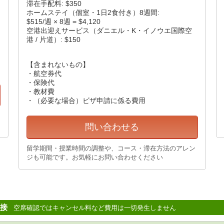
滞在手配料: $350
ホームステイ（個室・1日2食付き）8週間:
$515/週 × 8週 = $4,120
空港出迎えサービス（ダニエル・K・イノウエ国際空
港 / 片道）: $150
【含まれないもの】
・航空券代
・保険代
・教材費
・（必要な場合）ビザ申請に係る費用
問い合わせる
留学期間・授業時間の調整や、コース・滞在方法のアレン
ジも可能です。お気軽にお問い合わせください
接
空席確認ではキャンセル料など費用は一切発生しません