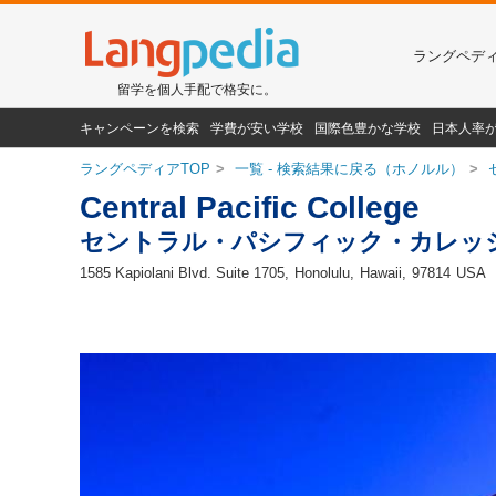
ラングペデ
留学を個人手配で格安に。
キャンペーンを検索
学費が安い学校
国際色豊かな学校
日本人率
ラングペディアTOP
一覧 - 検索結果に戻る（ホノルル）
Central Pacific College
セントラル・パシフィック・カレッ
1585 Kapiolani Blvd. Suite 1705,
Honolulu
Hawaii
97814
USA