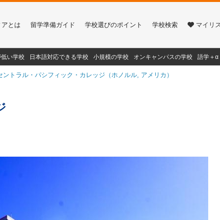
ィアとは
留学準備ガイド
学校選びのポイント
学校検索
マイリ
が低い学校
日本語対応できる学校
小規模の学校
オンキャンパスの学校
語学＋
セントラル・パシフィック・カレッジ（ホノルル, アメリカ）
ジ