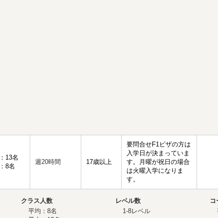
要問合せ
F1ビザの方は
入学日が決まっていま
：13名
週20時間
17歳以上
す。月曜が祝日の場合
：8名
は火曜入学になりま
す。
クラス人数
レベル数
コ
平均：8名
1-8レベル