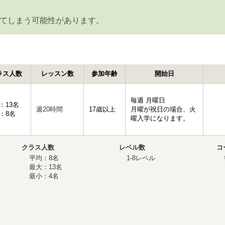
てしまう可能性があります。
ラス人数
レッスン数
参加年齢
開始日
毎週 月曜日
：13名
週20時間
17歳以上
月曜が祝日の場合、火
：8名
曜入学になります。
クラス人数
レベル数
コ
平均：8名
1-8レベル
最大：13名
最小：4名