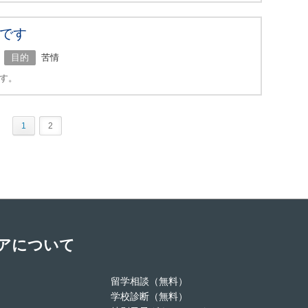
です
目的
苦情
す。
1
2
アについて
留学相談（無料）
学校診断（無料）