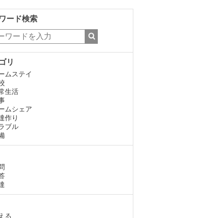
ワード検索
ゴリ
ームステイ
校
常生活
事
ームシェア
達作り
ラブル
備
問
答
達
える