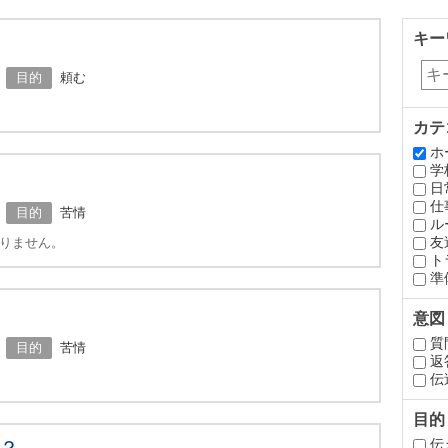
キー
目的
頼む
カテ
ホ
学
日
仕
目的
苦情
ル
友
りません。
ト
準
意図
質
目的
苦情
返
伝
目的
伝