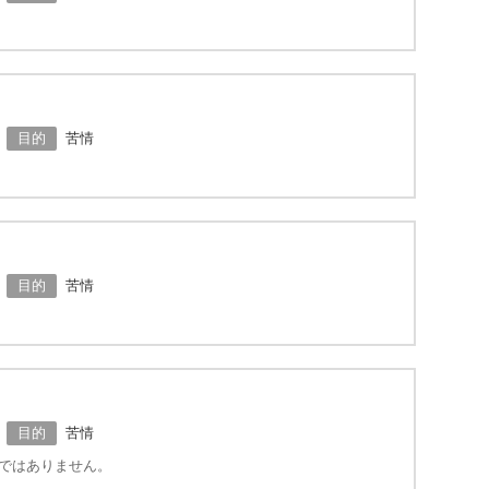
目的
苦情
目的
苦情
目的
苦情
きではありません。