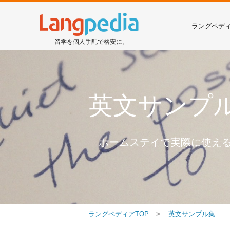
ラングペデ
留学を個人手配で格安に。
英文サンプル
ホームステイで実際に使え
ラングペディアTOP
英文サンプル集