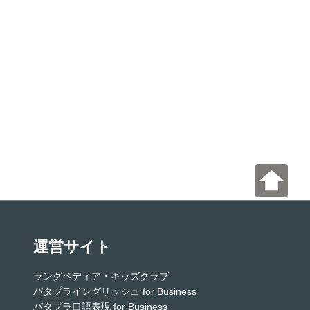
運営サイト
ラングペディア・キッズクラブ
パタプライングリッシュ for Business
パタプラ口語表現 for Business