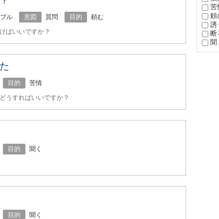
？
苦
頼
ブル
意図
質問
目的
頼む
誘
けばいいですか？
断
聞
た
目的
苦情
どうすればいいですか？
目的
聞く
目的
聞く