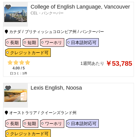
College of English Language, Vancouver
CEL・バンクーバー
カナダ / ブリティッシュコロンビア州 / バンクーバー
長期
短期
ワーホリ
日本語対応可
クレジットカード可
￥53,785
1週間あたり
4.00
/
5
口コミ：
1
件
Lexis English, Noosa
オーストラリア / クイーンズランド州
長期
短期
ワーホリ
日本語対応可
クレジットカード可