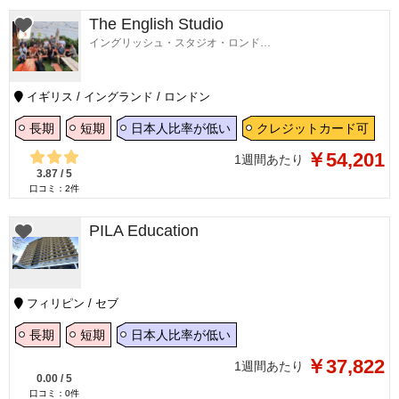
The English Studio
イングリッシュ・スタジオ・ロンドン校
イギリス / イングランド / ロンドン
長期
短期
日本人比率が低い
クレジットカード可
￥54,201
1週間あたり
3.87
/
5
口コミ：
2
件
PILA Education
フィリピン / セブ
長期
短期
日本人比率が低い
￥37,822
1週間あたり
0.00
/
5
口コミ：
0
件