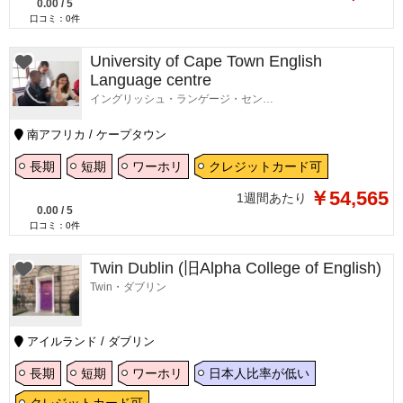
0.00
/
5
口コミ：
0
件
University of Cape Town English
Language centre
イングリッシュ・ランゲージ・センター・ケープタウン
南アフリカ / ケープタウン
長期
短期
ワーホリ
クレジットカード可
￥54,565
1週間あたり
0.00
/
5
口コミ：
0
件
Twin Dublin (旧Alpha College of English)
Twin・ダブリン
アイルランド / ダブリン
長期
短期
ワーホリ
日本人比率が低い