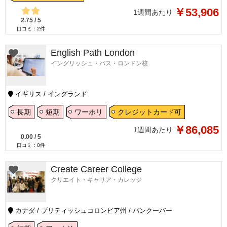
￥53,906
1週間あたり
2.75
/
5
口コミ：
2
件
English Path London
イングリッシュ・パス・ロンドン校
イギリス / イングランド
長期
短期
ワーホリ
クレジットカード可
￥86,085
1週間あたり
0.00
/
5
口コミ：
0
件
Create Career College
クリエイト・キャリア・カレッジ
カナダ / ブリティッシュコロンビア州 / バンクーバー