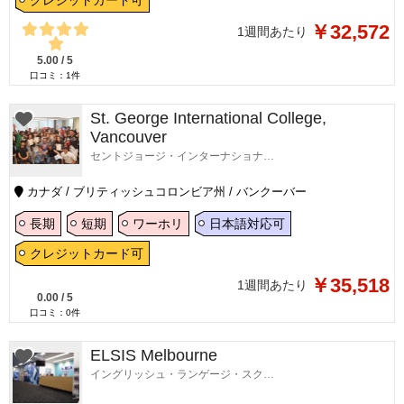
クレジットカード可
￥32,572
1週間あたり
5.00
/
5
口コミ：
1
件
St. George International College,
Vancouver
セントジョージ・インターナショナル・カレッジ・バンクーバー校
カナダ / ブリティッシュコロンビア州 / バンクーバー
長期
短期
ワーホリ
日本語対応可
クレジットカード可
￥35,518
1週間あたり
0.00
/
5
口コミ：
0
件
ELSIS Melbourne
イングリッシュ・ランゲージ・スクール・イン・メルボルン