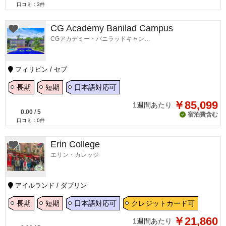
口コミ：
3
件
CG Academy Banilad Campus
CGアカデミー・バニラッドキャンパス
フィリピン / セブ
長期
短期
日本語対応可
￥85,099
1週間あたり
0.00
/
5
宿泊費含む
口コミ：
0
件
Erin College
エリン・カレッジ
アイルランド / ダブリン
長期
短期
日本語対応可
クレジットカード可
￥21,860
1週間あたり