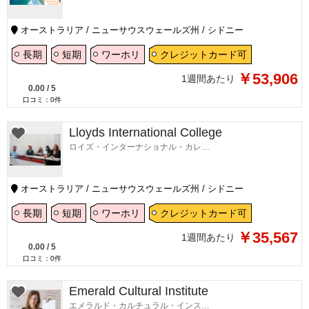
オーストラリア / ニューサウスウェールズ州 / シドニー
長期
短期
ワーホリ
クレジットカード可
￥53,906
1週間あたり
0.00
/
5
口コミ：
0
件
Lloyds International College
ロイズ・インターナショナル・カレッジ
オーストラリア / ニューサウスウェールズ州 / シドニー
長期
短期
ワーホリ
クレジットカード可
￥35,567
1週間あたり
0.00
/
5
口コミ：
0
件
Emerald Cultural Institute
エメラルド・カルチュラル・インスティテュート