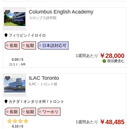
Columbus English Academy
コロンブス語学院
フィリピン / イロイロ
長期
短期
日本語対応可
￥28,000
1週間あたり
0.00
/
5
宿泊費含む
口コミ：
0
件
ILAC Toronto
ILAC・トロント校
カナダ / オンタリオ州 / トロント
長期
短期
ワーホリ
￥48,485
1週間あたり
4.10
/
5