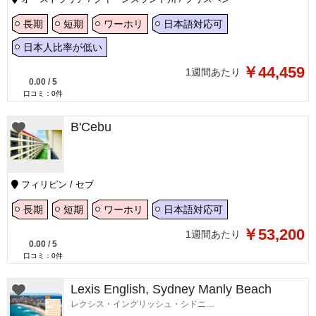
長期
短期
ワーホリ
日本語対応可
日本人比率が低い
￥44,459
1週間あたり
0.00
/
5
口コミ：
0
件
B'Cebu
フィリピン / セブ
長期
短期
ワーホリ
日本語対応可
￥53,200
1週間あたり
0.00
/
5
口コミ：
0
件
Lexis English, Sydney Manly Beach
レクシス・イングリッシュ・シドニーマンリービーチ校