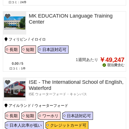
口コミ：
24
件
MK EDUCATION Language Training
Center
フィリピン / イロイロ
長期
短期
日本語対応可
￥49,247
1週間あたり
0.00
/
5
宿泊費含む
口コミ：
1
件
ISE - The International School of English,
Waterford
ISE ウォーターフォード・キャンパス
アイルランド / ウォーターフォード
長期
短期
ワーホリ
日本語対応可
日本人比率が低い
クレジットカード可