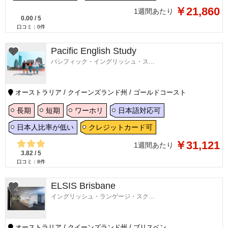
￥21,860
1週間あたり
0.00
/
5
口コミ：
0
件
Pacific English Study
パシフィック・イングリッシュ・スタディ
オーストラリア / クイーンズランド州 / ゴールドコースト
長期
短期
ワーホリ
日本語対応可
日本人比率が低い
クレジットカード可
￥31,121
1週間あたり
3.82
/
5
口コミ：
8
件
ELSIS Brisbane
イングリッシュ・ランゲージ・スクール・イン・ブリスベン
オーストラリア / クイーンズランド州 / ブリスベン