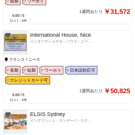
短期
ワーホリ
￥31,572
1週間あたり
0.00
/
5
口コミ：
0
件
International House, Nice
インターナショナル・ハウス・ニース校
フランス / ニース
長期
短期
ワーホリ
日本語対応可
クレジットカード可
￥50,825
1週間あたり
0.00
/
5
口コミ：
0
件
ELSIS Sydney
イングリッシュ・ランゲージ・スクール・イン・シドニー