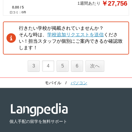
￥27,756
1週間あたり
0.00
/
5
口コミ：
0
件
行きたい学校が掲載されていませんか？
そんな時は、
学校追加リクエストを送信
くださ
い！担当スタッフが個別にご案内できるか確認致
します！
3
4
5
6
次へ
モバイル
/
パソコン
個人手配の留学を無料サポート