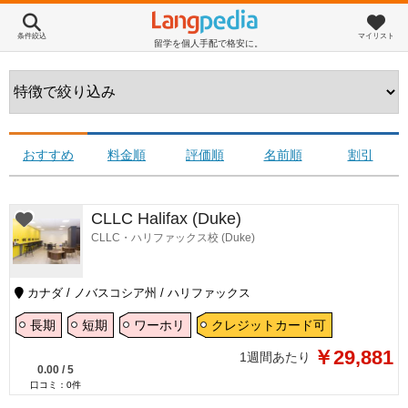
条件絞込
マイリスト
留学を個人手配で格安に。
おすすめ
料金順
評価順
名前順
割引
CLLC Halifax (Duke)
CLLC・ハリファックス校 (Duke)
カナダ / ノバスコシア州 / ハリファックス
長期
短期
ワーホリ
クレジットカード可
￥29,881
1週間あたり
0.00
/
5
口コミ：
0
件