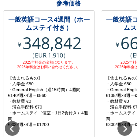
参考価格
一般英語コース4週間（ホー
一般英語
ムステイ付き）
ムス
348,842
6
￥
￥
（EUR 1,910）
（E
2025年料金の金額になります。
2025年
2026年料金はお問い合わせください。
2026年料
【含まれるもの】
【含まれるもの
・入学金 €80
・入学金 €80
・General English（週15時間）4週間
・General En
€140/週×4週＝€560
€135/週×8週＝€
・教材費 €0
・教材費 €0
・滞在手配料 €70
・滞在手配料 €7
・ホームステイ（個室・1日2食付き）4週
・ホームステイ
間
間
€300/週×4週＝€1200
€300/週×8週＝€