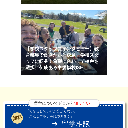
【学校スタッフにインタビュー】教
育業界で働きたいと決意し学校スタ
ッフに転身！希望に合わせて校舎を
選択、伝統ある中規模校ISE
留学についてゼロから
知りたい！
「何からしていいか分からない」
「こんなプラン実現できる？」
無料
留学相談