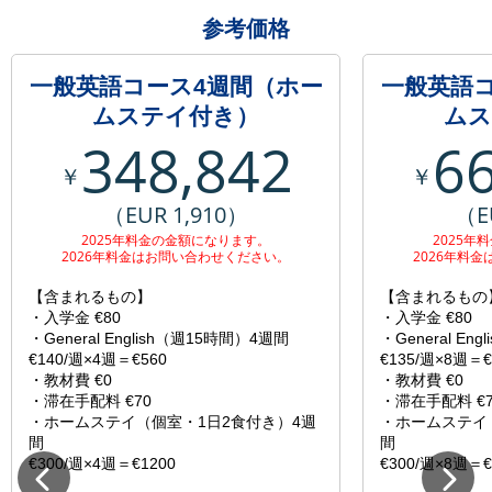
参考価格
一般英語コース4週間（ホー
一般英語
ムステイ付き）
ムス
348,842
6
￥
￥
（EUR 1,910）
（E
2025年料金の金額になります。
2025年
2026年料金はお問い合わせください。
2026年料
【含まれるもの】
【含まれるもの
・入学金 €80
・入学金 €80
・General English（週15時間）4週間
・General En
€140/週×4週＝€560
€135/週×8週＝€
・教材費 €0
・教材費 €0
・滞在手配料 €70
・滞在手配料 €7
・ホームステイ（個室・1日2食付き）4週
・ホームステイ
間
間
€300/週×4週＝€1200
€300/週×8週＝€