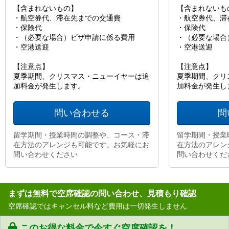
【含まれないもの】
【含まれないも
・航空券代、滞在先までの交通費
・航空券代、滞
・保険代
・保険代
・（必要な場合）ビザ申請に係る費用
・（必要な場合
・空港送迎
・空港送迎
【注意点】
【注意点】
夏季期間、クリスマス・ニューイヤーは追
夏季期間、クリ
加料金が発生します。
加料金が発生し
問い合わせる
問
留学期間・授業時間の調整や、コース・滞
留学期間・授業
在方法のアレンジも可能です。お気軽にお
在方法のアレン
問い合わせください
問い合わせくだ
まずは無料で空席確認の問い合わせ、見積もり確認
空席確認ではキャンセル料など費用は一切発生しません
このお得な料金で今すぐ空席確認を！