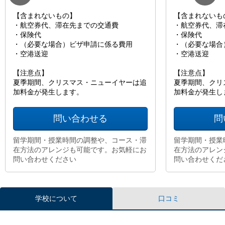
【含まれないもの】
【含まれないも
・航空券代、滞在先までの交通費
・航空券代、滞
・保険代
・保険代
・（必要な場合）ビザ申請に係る費用
・（必要な場合
・空港送迎
・空港送迎
【注意点】
【注意点】
夏季期間、クリスマス・ニューイヤーは追
夏季期間、クリ
加料金が発生します。
加料金が発生し
問い合わせる
問
留学期間・授業時間の調整や、コース・滞
留学期間・授業
在方法のアレンジも可能です。お気軽にお
在方法のアレン
問い合わせください
問い合わせくだ
学校について
口コミ