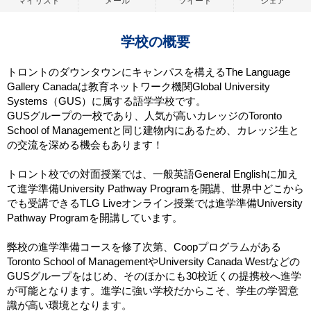
マイリスト
メール
ツイート
シェア
学校の概要
トロントのダウンタウンにキャンパスを構えるThe Language
Gallery Canadaは教育ネットワーク機関Global University
Systems（GUS）に属する語学学校です。
GUSグループの一校であり、人気が高いカレッジのToronto
School of Managementと同じ建物内にあるため、カレッジ生と
の交流を深める機会もあります！
トロント校での対面授業では、一般英語General Englishに加え
て進学準備University Pathway Programを開講、世界中どこから
でも受講できるTLG Liveオンライン授業では進学準備University
Pathway Programを開講しています。
弊校の進学準備コースを修了次第、Coopプログラムがある
Toronto School of ManagementやUniversity Canada Westなどの
GUSグループをはじめ、そのほかにも30校近くの提携校へ進学
が可能となります。進学に強い学校だからこそ、学生の学習意
識が高い環境となります。