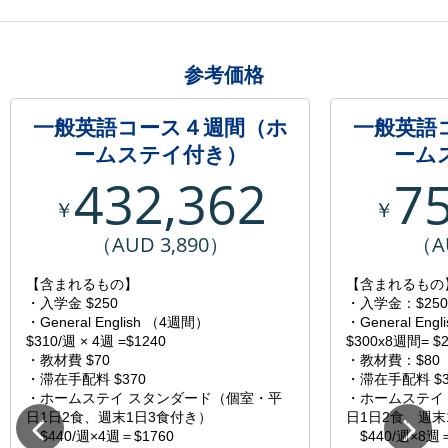
参考価格
一般英語コース４週間（ホ
一般英語
ームステイ付き）
ーム
432,362
7
￥
￥
（AUD 3,890）
（A
【含まれるもの】
【含まれるもの
・入学金 $250
・入学金：$250
・General English （4週間）
・General En
$310/週 × 4週 =$1240
$300x8週間= $2
・教材費 $70
・教材費：$80
・滞在手配料 $370
・滞在手配料 $3
・ホームステイ スタンダード（個室・平
・ホームステイ
日1日2食、週末1日3食付き）
日1日2食、週末
$440/週×4週＝$1760
$440/週×8週＝