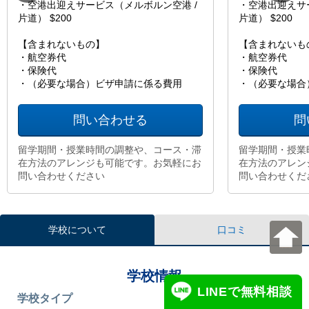
・空港出迎えサービス（メルボルン空港 /
・空港出迎えサ
片道） $200
片道） $200
【含まれないもの】
【含まれないも
・航空券代
・航空券代
・保険代
・保険代
・（必要な場合）ビザ申請に係る費用
・（必要な場合
問い合わせる
問
留学期間・授業時間の調整や、コース・滞
留学期間・授業
在方法のアレンジも可能です。お気軽にお
在方法のアレン
問い合わせください
問い合わせくだ
学校について
口コミ
学校情報
LINEで無料相談
学校タイプ