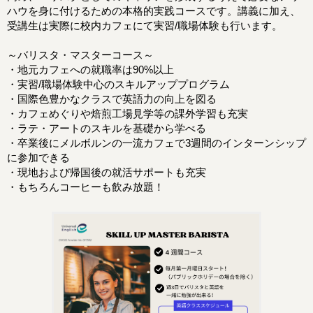
ハウを身に付けるための本格的実践コースです。講義に加え、
受講生は実際に校内カフェにて実習/職場体験も行います。
～バリスタ・マスターコース～
・地元カフェへの就職率は90%以上
・実習/職場体験中心のスキルアッププログラム
・国際色豊かなクラスで英語力の向上を図る
・カフェめぐりや焙煎工場見学等の課外学習も充実
・ラテ・アートのスキルを基礎から学べる
・卒業後にメルボルンの一流カフェで3週間のインターンシップ
に参加できる
・現地および帰国後の就活サポートも充実
・もちろんコーヒーも飲み放題！