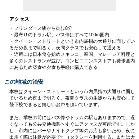
アクセス
・フリンダース駅から徒歩8分
・最寄りのトラム駅、バス停はすべて100m圏内
・クイーン・ストリートという市内屈指の大通りに面してい
るため夜まで明るく、夜間クラスでも安心して通える
・近所には日本食を始めメキシコ、韓国、マレーシア料理と
多くのレストランが並び、コンビニエンスストアも徒歩圏内
にあるため昼食や夕食も手軽に購入できる
この地域の治安
本校はクイーン・ストリートという市内屈指の大通りに面し
ているため夜まで明るく、夜間クラスの生徒からも安心して
登下校できると嬉しいお声を頂いています。
また、学校の前にはバス停やトラムの駅もありますので、遅
くなっても公共交通機関へすぐにアクセスが可能です。しか
し、市内にはバーやナイトクラブ等のお店も多いため、夜に
出歩く際は注意が必要です（タクシーを利用する、または大