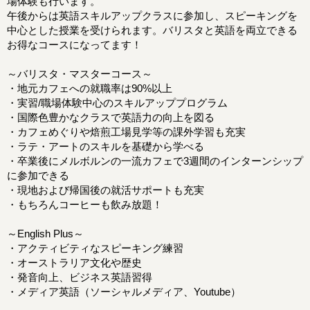
場体験も行います。
午後からは英語スキルアップクラスに参加し、スピーキングを
中心とした授業を受けられます。バリスタと英語を両立できる
お得なコースになってます！
～バリスタ・マスターコース～
・地元カフェへの就職率は90%以上
・実習/職場体験中心のスキルアッププログラム
・国際色豊かなクラスで英語力の向上を図る
・カフェめぐりや焙煎工場見学等の課外学習も充実
・ラテ・アートのスキルを基礎から学べる
・卒業後にメルボルンの一流カフェで3週間のインターンシップ
に参加できる
・現地および帰国後の就活サポートも充実
・もちろんコーヒーも飲み放題！
～English Plus～
・アクティビティなスピーキング練習
・オーストラリア文化や歴史
・発音向上、ビジネス英語習得
・メディア英語（ソーシャルメディア、Youtube）