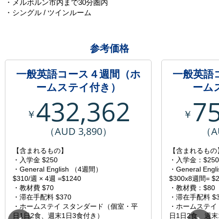
・メルボルン市内まで30分圏内
・シングル / ツインルーム
参考価格
一般英語コース４週間（ホ
一般英語
ームステイ付き）
ーム
432,362
7
￥
￥
（AUD 3,890）
（A
【含まれるもの】
【含まれるもの
・入学金 $250
・入学金：$250
・General English （4週間）
・General En
$310/週 × 4週 =$1240
$300x8週間= $2
・教材費 $70
・教材費：$80
・滞在手配料 $370
・滞在手配料 $3
・ホームステイ スタンダード（個室・平
・ホームステイ
日1日2食、週末1日3食付き）
日1日2食、週末