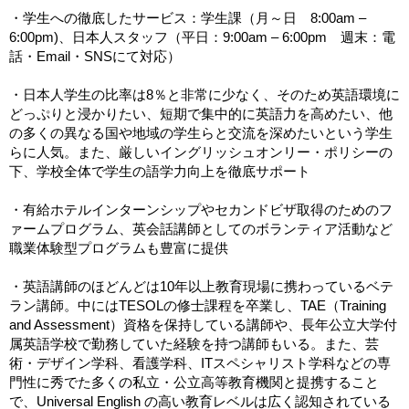
・学生への徹底したサービス：学生課（月～日 8:00am –
6:00pm)、日本人スタッフ（平日：9:00am – 6:00pm 週末：電
話・Email・SNSにて対応）
・日本人学生の比率は8％と非常に少なく、そのため英語環境に
どっぷりと浸かりたい、短期で集中的に英語力を高めたい、他
の多くの異なる国や地域の学生らと交流を深めたいという学生
らに人気。また、厳しいイングリッシュオンリー・ポリシーの
下、学校全体で学生の語学力向上を徹底サポート
・有給ホテルインターンシップやセカンドビザ取得のためのフ
ァームプログラム、英会話講師としてのボランティア活動など
職業体験型プログラムも豊富に提供
・英語講師のほどんどは10年以上教育現場に携わっているベテ
ラン講師。中にはTESOLの修士課程を卒業し、TAE（Training
and Assessment）資格を保持している講師や、長年公立大学付
属英語学校で勤務していた経験を持つ講師もいる。また、芸
術・デザイン学科、看護学科、ITスペシャリスト学科などの専
門性に秀でた多くの私立・公立高等教育機関と提携すること
で、Universal English の高い教育レベルは広く認知されている