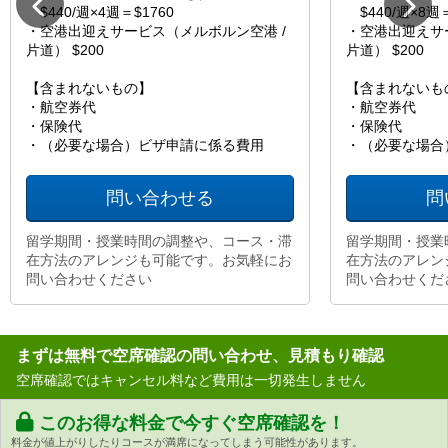
$440/週×4週＝$1760
$440/週×8週＝
・空港出迎えサービス（メルボルン空港 /
・空港出迎えサ
片道） $200
片道） $200
【含まれないもの】
【含まれないも
・航空券代
・航空券代
・保険代
・保険代
・（必要な場合）ビザ申請に係る費用
・（必要な場合
問い合わせる
問
留学期間・授業時間の調整や、コース・滞
留学期間・授業
在方法のアレンジも可能です。お気軽にお
在方法のアレン
問い合わせください
問い合わせくだ
まずは無料で空席確認の問い合わせ、見積もり確認
空席確認ではキャンセル料など費用は一切発生しません
このお得な料金で今すぐ空席確認を！
料金が値上がりしたりコースが満席になってしまう可能性があります。