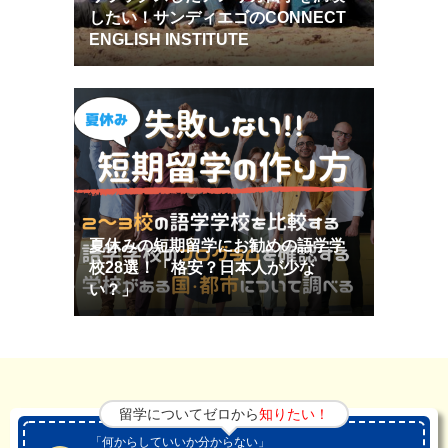
したい！サンディエゴのCONNECT
ENGLISH INSTITUTE
夏休みの短期留学にお勧めの語学学
校28選！「格安？日本人が少な
い？」
留学についてゼロから
知りたい！
「何からしていいか分からない」