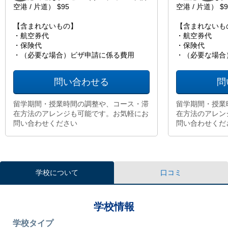
空港 / 片道） $95
空港 / 片道） $9
【含まれないもの】
【含まれないも
・航空券代
・航空券代
・保険代
・保険代
・（必要な場合）ビザ申請に係る費用
・（必要な場合
問い合わせる
問
留学期間・授業時間の調整や、コース・滞
留学期間・授業
在方法のアレンジも可能です。お気軽にお
在方法のアレン
問い合わせください
問い合わせくだ
学校について
口コミ
学校情報
学校タイプ