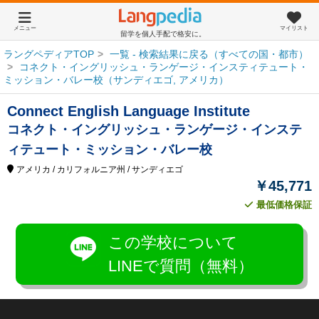
メニュー
マイリスト
留学を個人手配で格安に。
ラングペディアTOP
一覧 - 検索結果に戻る（すべての国・都市）
コネクト・イングリッシュ・ランゲージ・インスティテュート・
ミッション・バレー校（サンディエゴ, アメリカ）
Connect English Language Institute
コネクト・イングリッシュ・ランゲージ・インステ
ィテュート・ミッション・バレー校
アメリカ
/ カリフォルニア州
/ サンディエゴ
￥45,771
最低価格保証
この学校について
LINEで質問（無料）