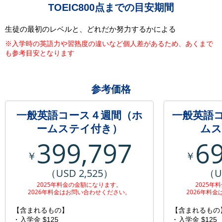
TOEIC800点までの目安期間
生徒の最初のレベルと、どれだか努力するかによる
※入学時の英語力や習熟度の違いなど個人差があるため、あくまで
も参考目安となります
参考価格
一般英語コース４週間（ホ
一般英語
ームステイ付き）
ムス
399,797
6
￥
￥
（USD 2,525）
（U
2025年料金の金額になります。
2025年
2026年料金はお問い合わせください。
2026年料
【含まれるもの】
【含まれるもの
・入学金 $125
・入学金 $125