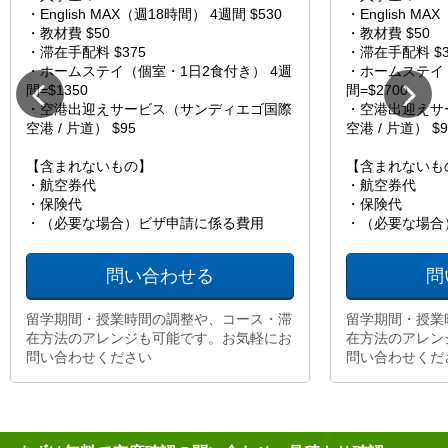
・English MAX（週18時間） 4週間 $530
・English MA
・教材費 $50
・教材費 $50
・滞在手配料 $375
・滞在手配料 $3
・ホームステイ（個室・1日2食付き） 4週
・ホームステイ（
間=$1350
間=$2700
・空港出迎えサービス（サンディエゴ国際
・空港出迎えサ
空港 / 片道） $95
空港 / 片道） $9
【含まれないもの】
【含まれないも
・航空券代
・航空券代
・保険代
・保険代
・（必要な場合）ビザ申請に係る費用
・（必要な場合
問い合わせる
問
留学期間・授業時間の調整や、コース・滞
留学期間・授業
在方法のアレンジも可能です。お気軽にお
在方法のアレン
問い合わせください
問い合わせくだ