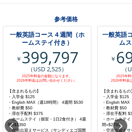
参考価格
一般英語コース４週間（ホ
一般英語
ームステイ付き）
ムス
399,797
6
￥
￥
（USD 2,525）
（U
2025年料金の金額になります。
2025年
2026年料金はお問い合わせください。
2026年料
【含まれるもの】
【含まれるもの
・入学金 $125
・入学金 $125
・English MAX（週18時間） 4週間 $530
・English MA
・教材費 $50
・教材費 $50
・滞在手配料 $375
・滞在手配料 $3
・ホームステイ（個室・1日2食付き） 4週
・ホームステイ（
間=$1350
間=$2700
・空港出迎えサービス（サンディエゴ国際
・空港出迎えサ