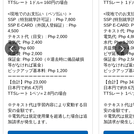
TTSレート 1ドル= 160円の場合
TTSレート 1ド
<現地でのお支払い（ペソ払い）>
<現地でのお支
SSP（特別就学許可証）: Php 7,800
SSP (特別就学許可
SSP E-CARD（外国人登録証）: Php
SSP E-CARD: P
4,500
テキスト代: Php 
テキスト代（目安）: Php 2,000
電気代: Php 4,8
電気代: Php 2,400
水代: Php 1,200
水代: Php 600
共益費: Php 4,0
共益費: Php 2,000
ビザ延長費: Php 
保証金: Php 2,500（※退去時に備品破損
保証金: Php 
等がなければ返金）
等がなければ返
ピックアップ基本料: Php 1,200
ピックアップ基本料:
ーーーーーーーーーーーーーー
ーーーーーーー
【合計】Php 23,000
【合計】Php 34,
日本円で約6.4万円
日本円で約9.6
TTSレート 1ペソ= 2.8円の場合
TTSレート 1ペ
※テキスト代は学習内容により変動する目
※テキスト代は
安の金額です。
安の金額です。
※電気代は規定使用量を超過した場合は追
※電気代は規定
加請求が発生します。
加請求が発生し