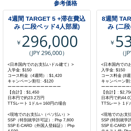
参考価格
4週間 TARGET 5 +滞在費込
8週間 TA
み (二段ベッド4人部屋)
み (二
296,000
5
￥
￥
（JPY 296,000）
（JP
<日本国内でのお支払いドル建て）>
<日本国内での
入学金: $150
入学金: $150
コース料金（4週間）: $1,420
コース料金 (8週):
キャンペーン割引: -$120
キャンペーン割: 
ーーーーーーーーーーーーー
ーーーーーーー
【合計】: $1,450
【合計】: $2,75
日本円で約23.2万円
日本円で約44.
TTSレート 1ドル= 160円の場合
TTSレート 1ド
<現地でのお支払い（ペソ払い）>
<現地でのお支
SSP（特別就学許可証）: Php 7,800
SSP (特別就学許可
SSP E-CARD（外国人登録証）: Php
SSP E-CARD: P