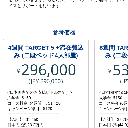
イスとサポートを行います。
参考価格
4週間 TARGET 5 +滞在費込
8週間 TA
み (二段ベッド4人部屋)
み (二
296,000
5
￥
￥
（JPY 296,000）
（JP
<日本国内でのお支払いドル建て）>
<日本国内での
入学金: $150
入学金: $150
コース料金（4週間）: $1,420
コース料金 (8週):
キャンペーン割引: -$120
キャンペーン割: 
ーーーーーーーーーーーーー
ーーーーーーー
【合計】: $1,450
【合計】: $2,75
日本円で約23.2万円
日本円で約44.