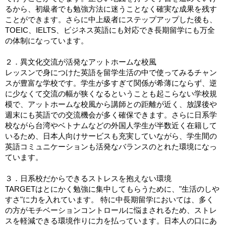
るから、初級者でも勉強方法に迷うことなく確実な成果を残す
ことができます。さらに中上級者にステップアップした後も、
TOEIC、IELTS、ビジネス英語にも対応でき長期留学にも万全
の体制になっています。
２．異文化交流が活発なアットホームな校風
レッスンで身につけた英語を留学生活の中で使ってみるチャン
スが豊富な学校です。学生が多すぎて関係が希薄にならず、逆
に少なくて交流の幅が狭くなるということも起こらない学校規
模で、アットホームな校風から講師との距離が近く、放課後や
週末にも英語での交流機会が多く確保できます。さらに日系学
校ながら台湾やベトナムなどの外国人学生が半数近く在籍して
いるため、日本人向けサービスも充実していながら、学生間の
英語コミュニケーションも活発なバランスのとれた環境になっ
ています。
３．日系校だからできるストレスを抱えない環境
TARGETはとにかく勉強に集中してもらうために、"生活のしや
すさ"に力を入れています。 特に中長期留学においては、多く
の方がモチベーションコントロールに悩まされるため、ストレ
スを軽減できる環境作りに力を払っています。日本人の口にあ