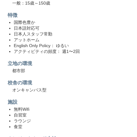
一般：15歳～150歳
特徴
国際色豊か
日本語対応可
日本人スタッフ常勤
アットホーム
English Only Policy： ゆるい
アクティビティの頻度： 週1〜2回
立地の環境
都市部
校舎の環境
オンキャンパス型
施設
無料Wifi
自習室
ラウンジ
食堂