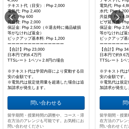
4,500
テキスト代: Php 
テキスト代（目安）: Php 2,000
電気代: Php 4,8
電気代: Php 2,400
水代: Php 1,200
水代: Php 600
共益費: Php 4,0
共益費: Php 2,000
ビザ延長費: Php 
保証金: Php 2,500（※退去時に備品破損
保証金: Php 
等がなければ返金）
等がなければ返
ピックアップ基本料: Php 1,200
ピックアップ基本料:
ーーーーーーーーーーーーーー
ーーーーーーー
【合計】Php 23,000
【合計】Php 34,
日本円で約6.4万円
日本円で約9.6
TTSレート 1ペソ= 2.8円の場合
TTSレート 1ペ
※テキスト代は学習内容により変動する目
※テキスト代は
安の金額です。
安の金額です。
※電気代は規定使用量を超過した場合は追
※電気代は規定
加請求が発生します。
加請求が発生し
問い合わせる
問
留学期間・授業時間の調整や、コース・滞
留学期間・授業
在方法のアレンジも可能です。お気軽にお
在方法のアレン
問い合わせください
問い合わせくだ