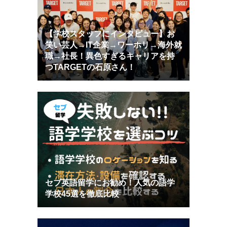
【学校スタッフにインタビュー】お
笑い芸人→IT企業→ワーホリ→海外就
職→社長！異色すぎるキャリアを持
つTARGETの石原さん！
セブ英語留学にお勧め！人気の語学
学校45選を徹底比較