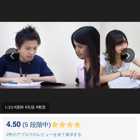
1
/33
講師
生徒
教室
4.50
(5 段階中)
2
件のアブログのレビューを全て表示する