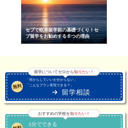
セブで欧米留学前の基礎づくり！セ
ブ留学をお勧めする６つの理由
留学についてゼロから
知りたい！
「何からしていいか分からない」
「こんなプラン実現できる？」
無料
留学相談
おすすめの学校を
知りたい！
1分でできる