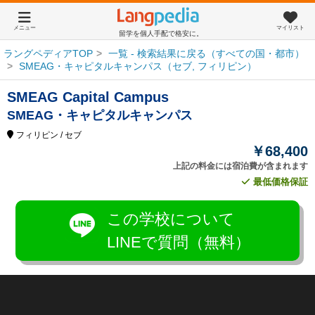
メニュー
マイリスト
留学を個人手配で格安に。
ラングペディアTOP
一覧 - 検索結果に戻る（すべての国・都市）
SMEAG・キャピタルキャンパス（セブ, フィリピン）
SMEAG Capital Campus
SMEAG・キャピタルキャンパス
フィリピン
/ セブ
￥68,400
上記の料金には宿泊費が含まれます
最低価格保証
この学校について
LINEで質問（無料）