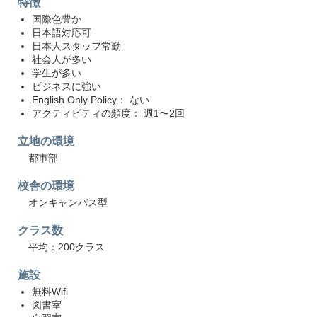
特徴
国際色豊か
日本語対応可
日本人スタッフ常勤
社会人が多い
学生が多い
ビジネスに強い
English Only Policy： ない
アクティビティの頻度： 週1〜2回
立地の環境
都市部
校舎の環境
オンキャンパス型
クラス数
平均：200クラス
施設
無料Wifi
図書室