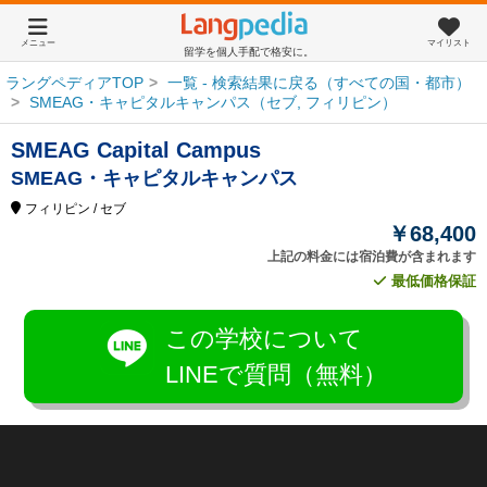
メニュー
マイリスト
留学を個人手配で格安に。
ラングペディアTOP
一覧 - 検索結果に戻る（すべての国・都市）
SMEAG・キャピタルキャンパス（セブ, フィリピン）
SMEAG Capital Campus
SMEAG・キャピタルキャンパス
フィリピン
/ セブ
￥68,400
上記の料金には宿泊費が含まれます
最低価格保証
この学校について
LINEで質問（無料）