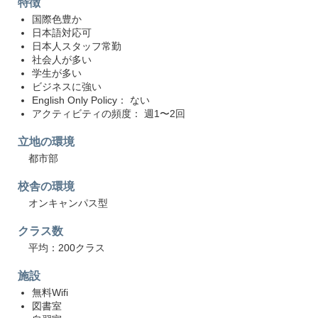
特徴
国際色豊か
日本語対応可
日本人スタッフ常勤
社会人が多い
学生が多い
ビジネスに強い
English Only Policy： ない
アクティビティの頻度： 週1〜2回
立地の環境
都市部
校舎の環境
オンキャンパス型
クラス数
平均：200クラス
施設
無料Wifi
図書室