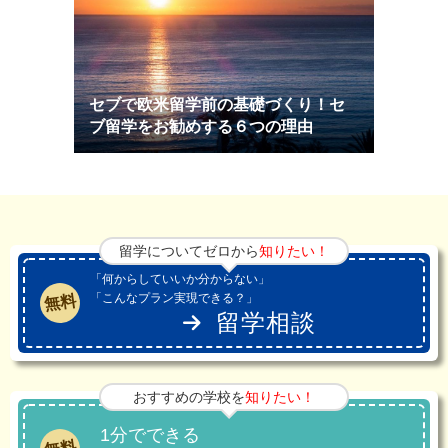
セブで欧米留学前の基礎づくり！セ
ブ留学をお勧めする６つの理由
留学についてゼロから
知りたい！
「何からしていいか分からない」
「こんなプラン実現できる？」
無料
留学相談
おすすめの学校を
知りたい！
1分でできる