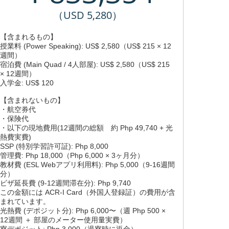
（USD 5,280）
【含まれるもの】
授業料 (Power Speaking): US$ 2,580（US$ 215 × 12
週間）
宿泊費 (Main Quad / 4人部屋): US$ 2,580（US$ 215
× 12週間）
入学金: US$ 120
【含まれないもの】
・航空券代
・保険代
・以下の現地費用(12週間の総額 約 Php 49,740 + 光
熱費実費)
SSP (特別学習許可証): Php 8,000
管理費: Php 18,000（Php 6,000 × 3ヶ月分）
教材費 (ESL Webアプリ利用料): Php 5,000（9-16週間
分）
ビザ延長費 (9-12週間滞在分): Php 9,740
この金額には ACR-I Card（外国人登録証）の費用が含
まれています。
光熱費 (デポジット分): Php 6,000〜（週 Php 500 ×
12週間 ＋ 部屋のメーター使用量実費）
寮デポジット: Php 3,000（退寮時に返金）