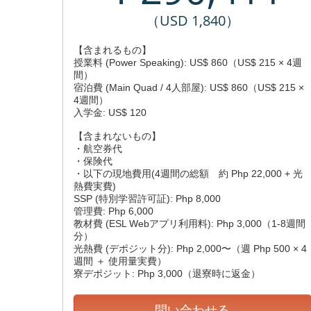
（USD 1,840）
【含まれるもの】
授業料 (Power Speaking): US$ 860（US$ 215 × 4週
間）
宿泊費 (Main Quad / 4人部屋): US$ 860（US$ 215 ×
4週間）
入学金: US$ 120
【含まれないもの】
・航空券代
・保険代
・以下の現地費用(4週間の総額 約 Php 22,000 + 光
熱費実費)
SSP (特別学習許可証): Php 8,000
管理費: Php 6,000
教材費 (ESL Webアプリ利用料): Php 3,000（1-8週間
分）
光熱費 (デポジット分): Php 2,000〜（週 Php 500 × 4
週間 ＋ 使用量実費）
寮デポジット: Php 3,000（退寮時に返金）
問い合わせる