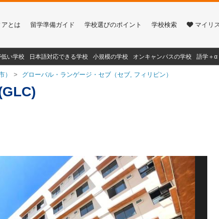
ィアとは
留学準備ガイド
学校選びのポイント
学校検索
マイリ
が低い学校
日本語対応できる学校
小規模の学校
オンキャンパスの学校
語学＋
市）
グローバル・ランゲージ・セブ（セブ, フィリピン）
(GLC)