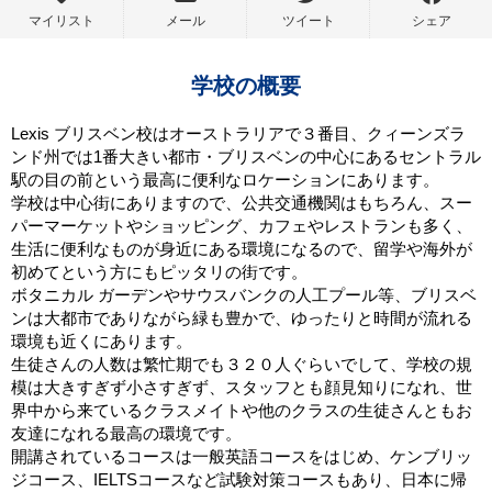
マイリスト
メール
ツイート
シェア
学校の概要
Lexis ブリスベン校はオーストラリアで３番目、クィーンズラ
ンド州では1番大きい都市・ブリスベンの中心にあるセントラル
駅の目の前という最高に便利なロケーションにあります。
学校は中心街にありますので、公共交通機関はもちろん、スー
パーマーケットやショッピング、カフェやレストランも多く、
生活に便利なものが身近にある環境になるので、留学や海外が
初めてという方にもピッタリの街です。
ボタニカル ガーデンやサウスバンクの人工プール等、ブリスベ
ンは大都市でありながら緑も豊かで、ゆったりと時間が流れる
環境も近くにあります。
生徒さんの人数は繁忙期でも３２０人ぐらいでして、学校の規
模は大きすぎず小さすぎず、スタッフとも顔見知りになれ、世
界中から来ているクラスメイトや他のクラスの生徒さんともお
友達になれる最高の環境です。
開講されているコースは一般英語コースをはじめ、ケンブリッ
ジコース、IELTSコースなど試験対策コースもあり、日本に帰