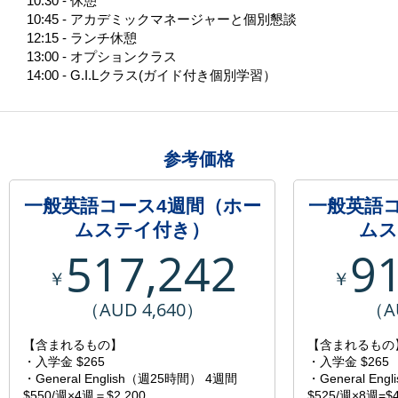
10:30 - 休憩
10:45 - アカデミックマネージャーと個別懇談
12:15 - ランチ休憩
13:00 - オプションクラス
14:00 - G.I.Lクラス(ガイド付き個別学習）
参考価格
一般英語コース4週間（ホー
一般英語
ムステイ付き）
ムス
517,242
9
￥
￥
（AUD 4,640）
（A
【含まれるもの】
【含まれるもの
・入学金 $265
・入学金 $265
・General English（週25時間） 4週間
・General En
$550/週×4週＝$2,200
$525/週×8週=$4