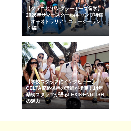
【ジュニア/ヤングラーナーズ留学】
2026年サマースクール/キャンプ特集
―オーストラリア・ニュージーラン
ド 編
【学校スタッフにインタビュー】
CELTA資格保持の講師が指導！14年
勤続スタッフが語るLEXIS ENGLISH
の魅力