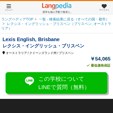
メニュー
マイリスト
留学を個人手配で格安に。
ラングペディアTOP
一覧 - 検索結果に戻る（すべての国・都市）
レクシス・イングリッシュ・ブリスベン（ブリスベン, オーストラ
リア）
Lexis English, Brisbane
レクシス・イングリッシュ・ブリスベン
オーストラリア
/ クイーンズランド州
/ ブリスベン
￥54,065
最低価格保証
この学校について
LINEで質問（無料）