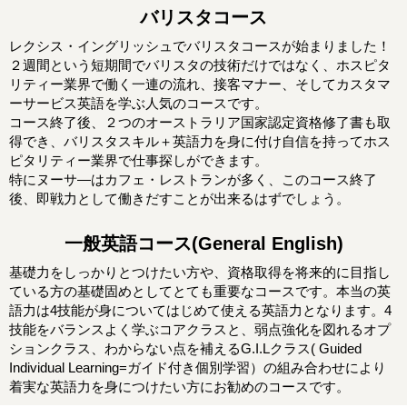
バリスタコース
レクシス・イングリッシュでバリスタコースが始まりました！
２週間という短期間でバリスタの技術だけではなく、ホスピタ
リティー業界で働く一連の流れ、接客マナー、そしてカスタマ
ーサービス英語を学ぶ人気のコースです。
コース終了後、２つのオーストラリア国家認定資格修了書も取
得でき、バリスタスキル＋英語力を身に付け自信を持ってホス
ピタリティー業界で仕事探しができます。
特にヌーサ―はカフェ・レストランが多く、このコース終了
後、即戦力として働きだすことが出来るはずでしょう。
一般英語コース(General English)
基礎力をしっかりとつけたい方や、資格取得を将来的に目指し
ている方の基礎固めとしてとても重要なコースです。本当の英
語力は4技能が身についてはじめて使える英語力となります。4
技能をバランスよく学ぶコアクラスと、弱点強化を図れるオプ
ションクラス、わからない点を補えるG.I.Lクラス( Guided
Individual Learning=ガイド付き個別学習）の組み合わせにより
着実な英語力を身につけたい方にお勧めのコースです。