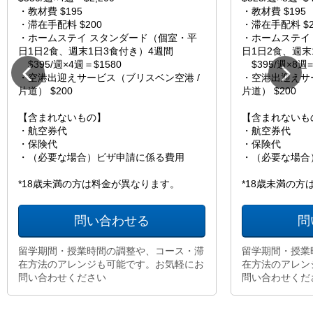
・教材費 $195
・教材費 $195
・滞在手配料 $200
・滞在手配料 $2
・ホームステイ スタンダード（個室・平
・ホームステイ
日1日2食、週末1日3食付き）4週間
日1日2食、週末
$395/週×4週＝$1580
$395/週×8週=$
・空港出迎えサービス（ブリスベン空港 /
・空港出迎えサ
片道） $200
片道） $200
【含まれないもの】
【含まれないも
・航空券代
・航空券代
・保険代
・保険代
・（必要な場合）ビザ申請に係る費用
・（必要な場合
*18歳未満の方は料金が異なります。
*18歳未満の
問い合わせる
問
留学期間・授業時間の調整や、コース・滞
留学期間・授業
在方法のアレンジも可能です。お気軽にお
在方法のアレン
問い合わせください
問い合わせくだ