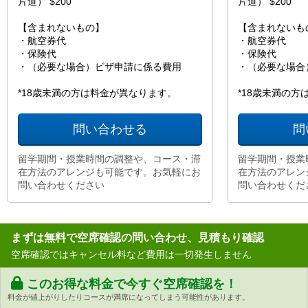
片道） $200
片道） $200
【含まれないもの】
【含まれないも
・航空券代
・航空券代
・保険代
・保険代
・（必要な場合）ビザ申請に係る費用
・（必要な場合
*18歳未満の方は料金が異なります。
*18歳未満の
問い合わせる
問
留学期間・授業時間の調整や、コース・滞
留学期間・授業
在方法のアレンジも可能です。お気軽にお
在方法のアレン
問い合わせください
問い合わせくだ
まずは無料で空席確認の問い合わせ、見積もり確認
空席確認ではキャンセル料など費用は一切発生しません
このお得な料金で今すぐ空席確認を！
料金が値上がりしたりコースが満席になってしまう可能性があります。