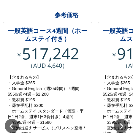
参考価格
一般英語コース4週間（ホー
一般英語
ムステイ付き）
ムス
517,242
9
￥
￥
（AUD 4,640）
（A
【含まれるもの】
【含まれるもの
・入学金 $265
・入学金 $265
・General English（週25時間） 4週間
・General En
$550/週×4週＝$2,200
$525/週×8週=$4
・教材費 $195
・教材費 $195
・滞在手配料 $200
・滞在手配料 $2
・ホームステイ スタンダード（個室・平
・ホームステイ
日1日2食、週末1日3食付き）4週間
日1日2食、週末
$395/週×4週＝$1580
$395/週×8週=$
・空港出迎えサービス（ブリスベン空港 /
・空港出迎えサ