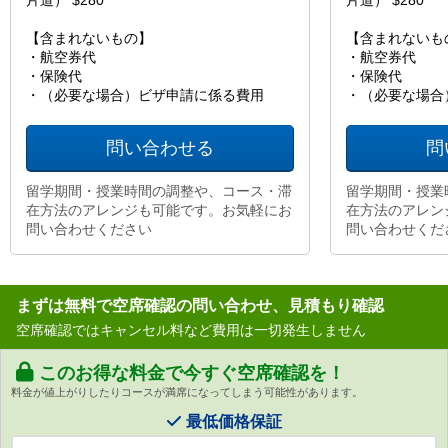
片道） $280
片道） $280
【含まれないもの】
【含まれないも
・航空券代
・航空券代
・保険代
・保険代
・（必要な場合）ビザ申請に係る費用
・（必要な場合
問い合わせる
問
留学期間・授業時間の調整や、コース・滞
留学期間・授業
在方法のアレンジも可能です。お気軽にお
在方法のアレン
問い合わせください
問い合わせくだ
まずは無料で空席確認の問い合わせ、見積もり確認
空席確認ではキャンセル料など費用は一切発生しません
このお得な料金で今すぐ空席確認を！
料金が値上がりしたりコースが満席になってしまう可能性があります。
最低価格保証