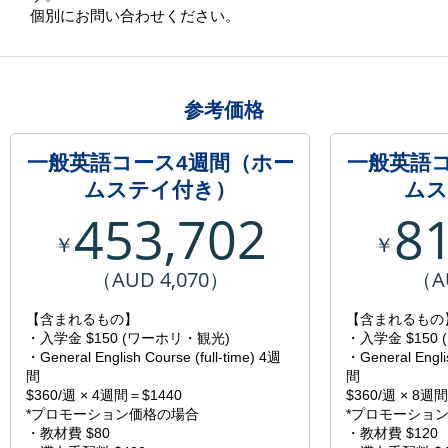
個別にお問い合わせください。
参考価格
一般英語コース4週間（ホー
一般英語
ムステイ付き）
ムス
453,702
8
￥
￥
（AUD 4,070）
（A
【含まれるもの】
【含まれるもの
・入学金 $150 (ワーホリ・観光)
・入学金 $150
・General English Course (full-time) 4週
・General Englis
間
間
$360/週 × 4週間＝$1440
$360/週 × 8週
*プロモーション価格の場合
*プロモーショ
・教材費 $80
・教材費 $120