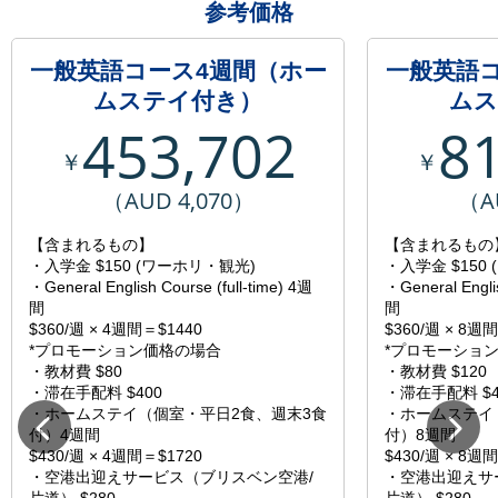
参考価格
一般英語コース4週間（ホー
一般英語
ムステイ付き）
ムス
453,702
8
￥
￥
（AUD 4,070）
（A
【含まれるもの】
【含まれるもの
・入学金 $150 (ワーホリ・観光)
・入学金 $150
・General English Course (full-time) 4週
・General Englis
間
間
$360/週 × 4週間＝$1440
$360/週 × 8週
*プロモーション価格の場合
*プロモーショ
・教材費 $80
・教材費 $120
・滞在手配料 $400
・滞在手配料 $4
・ホームステイ（個室・平日2食、週末3食
・ホームステイ
付）4週間
付）8週間
$430/週 × 4週間＝$1720
$430/週 × 8週
・空港出迎えサービス（ブリスベン空港/
・空港出迎えサ