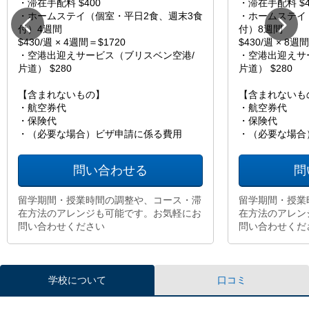
・滞在手配料 $400
・滞在手配料 $4
・ホームステイ（個室・平日2食、週末3食
・ホームステイ
付）4週間
付）8週間
$430/週 × 4週間＝$1720
$430/週 × 8週
・空港出迎えサービス（ブリスベン空港/
・空港出迎えサ
片道） $280
片道） $280
【含まれないもの】
【含まれないも
・航空券代
・航空券代
・保険代
・保険代
・（必要な場合）ビザ申請に係る費用
・（必要な場合
問い合わせる
問
留学期間・授業時間の調整や、コース・滞
留学期間・授業
在方法のアレンジも可能です。お気軽にお
在方法のアレン
問い合わせください
問い合わせくだ
学校について
口コミ