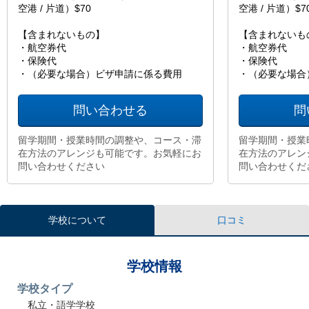
空港 / 片道）$70
空港 / 片道）$7
【含まれないもの】
【含まれないも
・航空券代
・航空券代
・保険代
・保険代
・（必要な場合）ビザ申請に係る費用
・（必要な場合
問い合わせる
問
留学期間・授業時間の調整や、コース・滞
留学期間・授業
在方法のアレンジも可能です。お気軽にお
在方法のアレン
問い合わせください
問い合わせくだ
学校について
口コミ
学校情報
学校タイプ
私立・語学学校