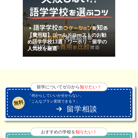
【費用順】ゴールドコーストのお勧
め語学学校13選！ワーホリ・留学の
人気校を厳選
留学についてゼロから
知りたい！
「何からしていいか分からない」
「こんなプラン実現できる？」
無料
留学相談
おすすめの学校を
知りたい！