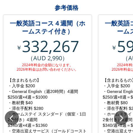
参考価格
一般英語コース４週間（ホ
一般英語
ームステイ付き）
ーム
332,267
5
￥
￥
（AUD 2,990）
（A
2024年料金の金額になります。
2024年
2026年料金はお問い合わせください。
2026年料
【含まれるもの】
【含まれるもの
・入学金 $200
・入学金 $200
・General English（週20時間）4週間
・General En
$250/週×4週＝$1000
$250/週×8週＝$
・教材費 $40
・教材費 $80
・滞在手配料 $280
・滞在手配料 $2
・ホームステイ スタンダード（個室・1日
・ホームステイ
2食付き）4週間
2食付き）8週間
$340/週×4週＝$1360
$340/週×8週＝$
・空港出迎えサービス（ゴールドコースト
・空港出迎えサ