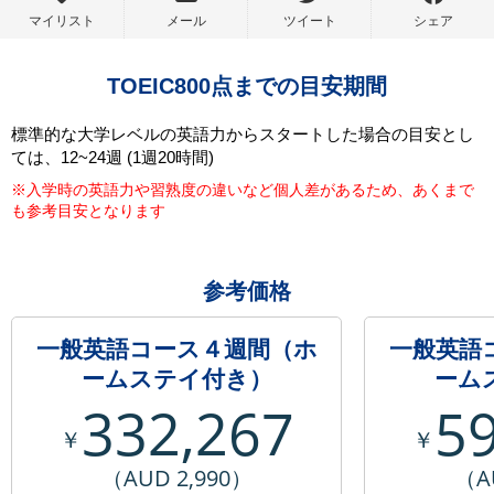
マイリスト
メール
ツイート
シェア
TOEIC800点までの目安期間
標準的な大学レベルの英語力からスタートした場合の目安とし
ては、12~24週 (1週20時間)
※入学時の英語力や習熟度の違いなど個人差があるため、あくまで
も参考目安となります
参考価格
一般英語コース４週間（ホ
一般英語
ームステイ付き）
ーム
332,267
5
￥
￥
（AUD 2,990）
（A