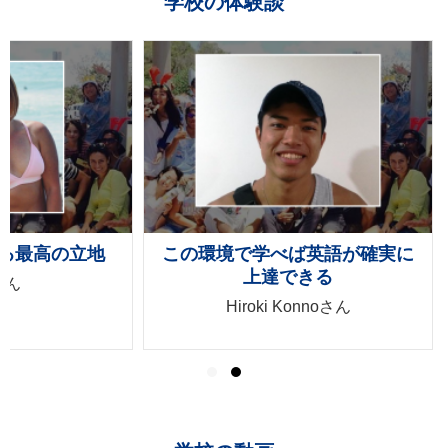
学校の体験談
る最高の立地
この環境で学べば英語が確実に
上達できる
yさん
Hiroki Konnoさん