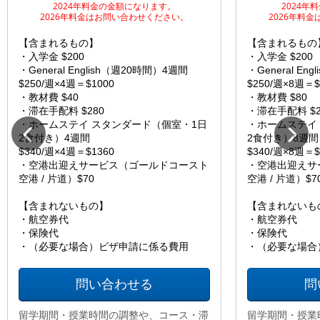
2024年料金の金額になります。
2024年
2026年料金はお問い合わせください。
2026年料
【含まれるもの】
【含まれるもの
・入学金 $200
・入学金 $200
・General English（週20時間）4週間
・General En
$250/週×4週＝$1000
$250/週×8週＝$
・教材費 $40
・教材費 $80
・滞在手配料 $280
・滞在手配料 $2
・ホームステイ スタンダード（個室・1日
・ホームステイ
2食付き）4週間
2食付き）8週間
$340/週×4週＝$1360
$340/週×8週＝$
・空港出迎えサービス（ゴールドコースト
・空港出迎えサ
空港 / 片道）$70
空港 / 片道）$7
【含まれないもの】
【含まれないも
・航空券代
・航空券代
・保険代
・保険代
・（必要な場合）ビザ申請に係る費用
・（必要な場合
問い合わせる
問
留学期間・授業時間の調整や、コース・滞
留学期間・授業