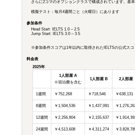
さらに2コマのオプションクラスで構成されています。基本
模擬テスト：毎月4週間ごと（火曜日）にあります
参加条件
Head Start: IELTS 1.0 – 2.5
Jump Start: IELTS 3.0 – 3.5
※参加条件スコアは1年以内に取得されたIELTSの公式
料金表
2025年
1人部屋 A
1人部屋 B
2人部屋
※宿泊費を含む
1週間
￥752,268
￥718,546
￥638,131
8週間
￥1,504,536
￥1,437,091
￥1,276,26
12週間
￥2,256,804
￥2,155,637
￥1,914,39
24週間
￥4,513,608
￥4,311,274
￥3,828,78