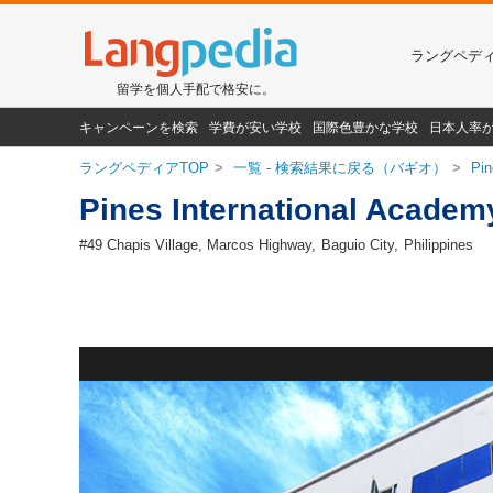
ラングペデ
留学を個人手配で格安に。
キャンペーンを検索
学費が安い学校
国際色豊かな学校
日本人率
ラングペディアTOP
一覧 - 検索結果に戻る（バギオ）
Pi
Pines International Aca
#49 Chapis Village, Marcos Highway,
Baguio City
Philippines