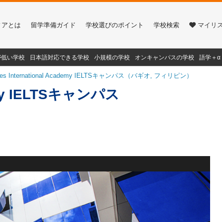
ィアとは
留学準備ガイド
学校選びのポイント
学校検索
マイリ
が低い学校
日本語対応できる学校
小規模の学校
オンキャンパスの学校
語学＋
nes International Academy IELTSキャンパス（バギオ, フィリピン）
demy IELTSキャンパス