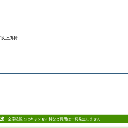
7以上所持
接
空席確認ではキャンセル料など費用は一切発生しません