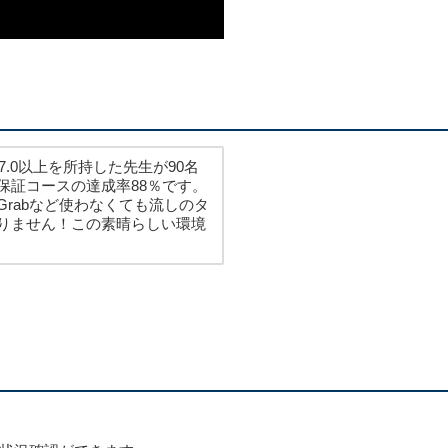
の7.0以上を所持した先生が90名
保証コースの達成率88％です。
rabなど使わなくても流しのタ
りません！この素晴らしい環境