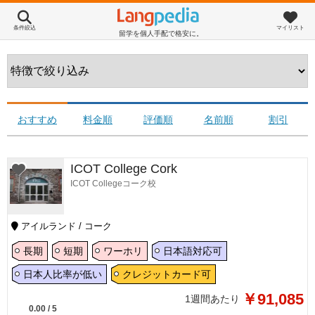
条件絞込
マイリスト
留学を個人手配で格安に。
おすすめ
料金順
評価順
名前順
割引
ICOT College Cork
ICOT Collegeコーク校
アイルランド / コーク
長期
短期
ワーホリ
日本語対応可
日本人比率が低い
クレジットカード可
￥91,085
1週間あたり
0.00
/
5