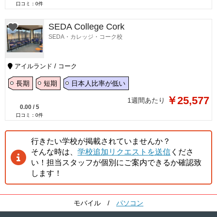
口コミ：
0
件
SEDA College Cork
SEDA・カレッジ・コーク校
アイルランド / コーク
長期
短期
日本人比率が低い
￥25,577
1週間あたり
0.00
/
5
口コミ：
0
件
行きたい学校が掲載されていませんか？
そんな時は、
学校追加リクエストを送信
くださ
い！担当スタッフが個別にご案内できるか確認致
します！
モバイル
/
パソコン