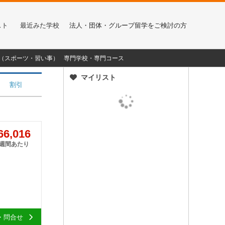
スト
最近みた学校
法人・団体・グループ留学をご検討の方
α（スポーツ・習い事）
専門学校・専門コース
マイリスト
割引
6,016
1週間あたり
・問合せ