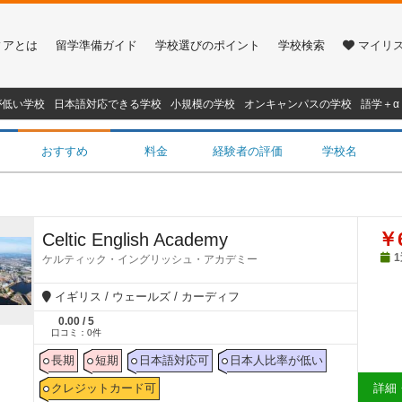
ィアとは
留学準備ガイド
学校選びのポイント
学校検索
マイリ
が低い学校
日本語対応できる学校
小規模の学校
オンキャンパスの学校
語学＋
：
おすすめ
料金
経験者の評価
学校名
￥6
Celtic English Academy
ケルティック・イングリッシュ・アカデミー
イギリス / ウェールズ / カーディフ
0.00
/
5
口コミ：
0
件
長期
短期
日本語対応可
日本人比率が低い
クレジットカード可
詳細