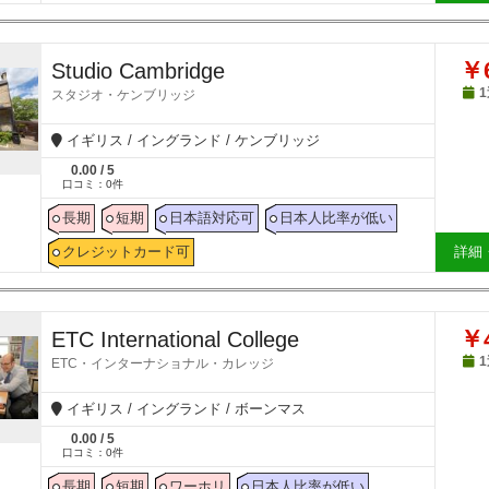
￥6
Studio Cambridge
スタジオ・ケンブリッジ
イギリス / イングランド / ケンブリッジ
0.00
/
5
口コミ：
0
件
長期
短期
日本語対応可
日本人比率が低い
クレジットカード可
詳細
￥4
ETC International College
ETC・インターナショナル・カレッジ
イギリス / イングランド / ボーンマス
0.00
/
5
口コミ：
0
件
長期
短期
ワーホリ
日本人比率が低い