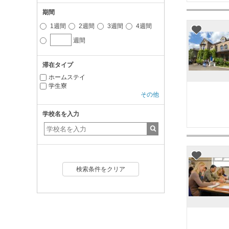
期間
1週間
2週間
3週間
4週間
週間
滞在タイプ
ホームステイ
学生寮
その他
学校名を入力