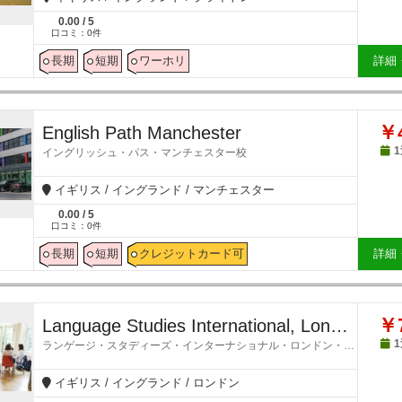
0.00
/
5
口コミ：
0
件
長期
短期
ワーホリ
詳細
￥4
English Path Manchester
イングリッシュ・パス・マンチェスター校
イギリス / イングランド / マンチェスター
0.00
/
5
口コミ：
0
件
長期
短期
クレジットカード可
詳細
￥7
Language Studies International, London Hampstead
ランゲージ・スタディーズ・インターナショナル・ロンドン・ハムステッド校
イギリス / イングランド / ロンドン