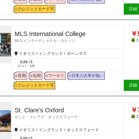
クレジットカード可
詳細
￥5
MLS International College
MLS インターナショナル・カレッジ
イギリス / イングランド / ボーンマス
0.00
/
5
口コミ：
0
件
長期
短期
ワーホリ
日本人比率が低い
クレジットカード可
詳細
￥7
St. Clare's Oxford
セント・クレアズ・オックスフォード
イギリス / イングランド / オックスフォード
0.00
/
5