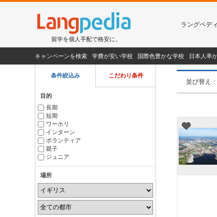
ラングペデ
留学を個人手配で格安に。
キャンペーンを検索
学費が安い学校
国際色豊かな学校
日本人率
条件絞込み
こだわり条件
並び替え
目的
長期
短期
ワーホリ
インターン
ボランティア
親子
ジュニア
場所