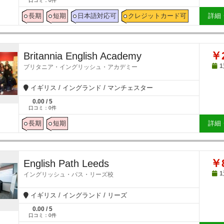
口コミ：
0
件
長期
短期
日本語対応可
クレジットカード可
詳細
￥2
Britannia English Academy
ブリタニア・イングリッシュ・アカデミー
イギリス / イングランド / マンチェスター
0.00
/
5
口コミ：
0
件
長期
短期
詳細
￥8
English Path Leeds
イングリッシュ・パス・リーズ校
イギリス / イングランド / リーズ
0.00
/
5
口コミ：
0
件