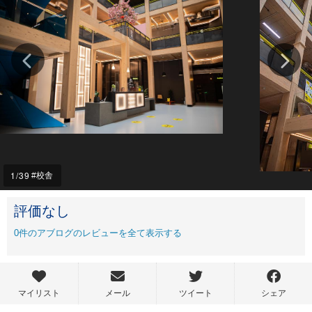
1
/39
校舎
評価なし
0
件のアブログのレビューを全て表示する
マイリスト
メール
ツイート
シェア