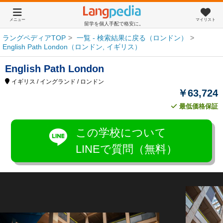
メニュー
マイリスト
留学を個人手配で格安に。
ラングペディアTOP
一覧 - 検索結果に戻る（ロンドン）
English Path London（ロンドン, イギリス）
English Path London
イギリス
/ イングランド
/ ロンドン
￥63,724
最低価格保証
この学校について
LINEで質問（無料）