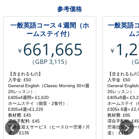
参考価格
一般英語コース４週間（ホ
一般英語
ームステイ付）
ム
661,665
1,
￥
￥
（GBP 3,115）
（G
【含まれるもの】
【含まれるもの
入学金: £50
入学金: £50
General English（Classic Morning 30+/週
General Englis
20レッスン）:
20レッスン）:
£405x4週間= £1,620
£405x8週= £3,2
ホームステイ（個室・2食付）:
ホームステイ（
£305x4週=£1,220
£305x 8週= £2,
教材費: £45
教材費: £85
滞在手配料: £45
滞在手配料: £45
空港出迎えサービス（ヒースロー空港 / 片
空港出迎えサービ
道）: £135
道）: £135