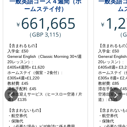
一般英語コース４週間（ホ
一般英語
ームステイ付）
ム
661,665
1,
￥
￥
（GBP 3,115）
（G
【含まれるもの】
【含まれるもの
入学金: £50
入学金: £50
General English（Classic Morning 30+/週
General Englis
20レッスン）:
20レッスン）:
£405x4週間= £1,620
£405x8週= £3,2
ホームステイ（個室・2食付）:
ホームステイ（
£305x4週=£1,220
£305x 8週= £2,
教材費: £45
教材費: £85
滞在手配料: £45
滞在手配料: £45
空港出迎えサービス（ヒースロー空港 / 片
空港出迎えサービ
道）: £135
道）: £135
【含まれないもの】
【含まれないも
・航空券代
・航空券代
・保険代
・保険代
・（必要な場合）ビザ申請に係る費用
・（必要な場合