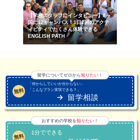
【学校スタッフにインタビュー】8ヶ
国に12キャンパス！1日2回のアクテ
ィビティでたくさん体験できる
ENGLISH PATH
留学についてゼロから
知りたい！
「何からしていいか分からない」
「こんなプラン実現できる？」
無料
留学相談
おすすめの学校を
知りたい！
1分でできる
無料