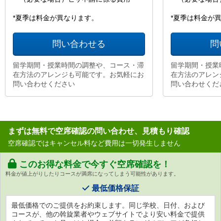
*夏季は料金が異なります。
*夏季は料金が
問い合わせる
問
留学期間・授業時間の調整や、コース・滞
留学期間・授業
在方法のアレンジも可能です。お気軽にお
在方法のアレン
問い合わせください
問い合わせくだ
まずは無料で空席確認の問い合わせ、見積もり確認
空席確認ではキャンセル料など費用は一切発生しません
このお得な料金で今すぐ空席確認を！
料金が値上がりしたりコースが満席になってしまう可能性があります。
最低価格保証
最低価格でのご提供をお約束します。同じ学校、日付、および
コースが、他の斡旋業者やウェブサイトでより安い料金で提供