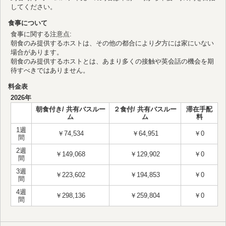
してください。
食事について
食事に関する注意点:
朝食のみ提供するホストは、その他の都合により夕方には家にいない
場合があります。
朝食のみ提供するホストとは、あまり多くの接触や英会話の機会を期
待すべきではありません。
料金表
2026年
朝食付き/ 共有バスルー
２食付/ 共有バスルー
滞在手配
ム
ム
料
1週
￥74,534
￥64,951
￥0
間
2週
￥149,068
￥129,902
￥0
間
3週
￥223,602
￥194,853
￥0
間
4週
￥298,136
￥259,804
￥0
間