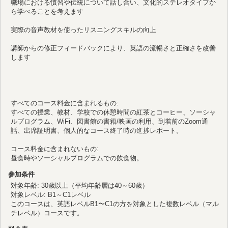
職場における慣習や伝統について話し合い、文化的ステレオタイプか
ら学べることを考えます
実際の音声教材を使ったリスニングスキルの向上
講師からの修正フィードバックにより、英語の流暢さと正確さを改善
します
すべてのコース料金に含まれるもの:
すべての授業、教材、学校での休憩時間の紅茶とコーヒー、ソーシャ
ルプログラム、WiFi、図書館の書籍/映画の利用、到着前のZoom通
話、出席証明書、個人的なコース終了時の進捗レポート。
コース料金に含まれないもの:
昼食時やソーシャルプログラムでの飲食物。
参加条件
対象年齢: 30歳以上（平均年齢層は40～60歳）
対象レベル: B1～C1レベル
このコースは、英語レベルB1〜C1の方を対象とした複数レベル（マル
チレベル）コースです。