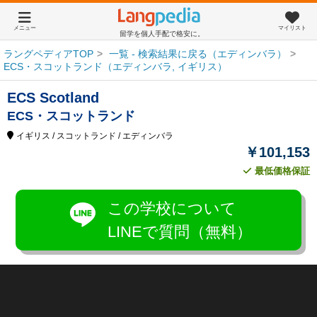
メニュー
マイリスト
留学を個人手配で格安に。
ラングペディアTOP
一覧 - 検索結果に戻る（エディンバラ）
ECS・スコットランド（エディンバラ, イギリス）
ECS Scotland
ECS・スコットランド
イギリス
/ スコットランド
/ エディンバラ
￥101,153
最低価格保証
この学校について
LINEで質問（無料）