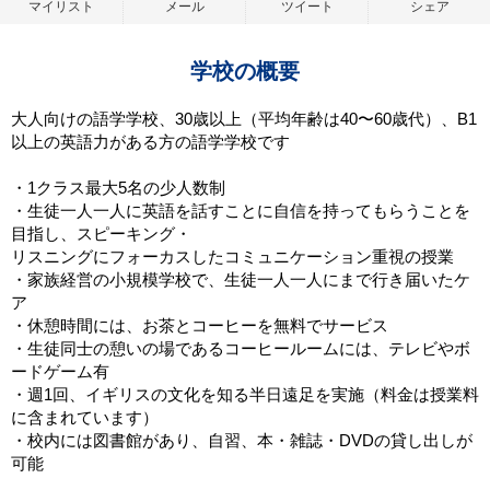
マイリスト
メール
ツイート
シェア
学校の概要
大人向けの語学学校、30歳以上（平均年齢は40〜60歳代）、B1
以上の英語力がある方の語学学校です
・1クラス最大5名の少人数制
・生徒一人一人に英語を話すことに自信を持ってもらうことを
目指し、スピーキング・
リスニングにフォーカスしたコミュニケーション重視の授業
・家族経営の小規模学校で、生徒一人一人にまで行き届いたケ
ア
・休憩時間には、お茶とコーヒーを無料でサービス
・生徒同士の憩いの場であるコーヒールームには、テレビやボ
ードゲーム有
・週1回、イギリスの文化を知る半日遠足を実施（料金は授業料
に含まれています）
・校内には図書館があり、自習、本・雑誌・DVDの貸し出しが
可能