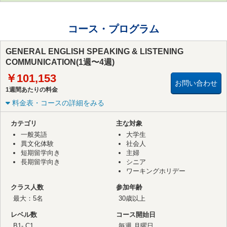
コース・プログラム
GENERAL ENGLISH SPEAKING & LISTENING
COMMUNICATION(1週〜4週)
￥101,153
お問い合わせ
1週間あたりの料金
料金表・コースの詳細をみる
カテゴリ
主な対象
一般英語
大学生
異文化体験
社会人
短期留学向き
主婦
長期留学向き
シニア
ワーキングホリデー
クラス人数
参加年齢
最大：5名
30歳以上
レベル数
コース開始日
B1- C1
毎週 月曜日