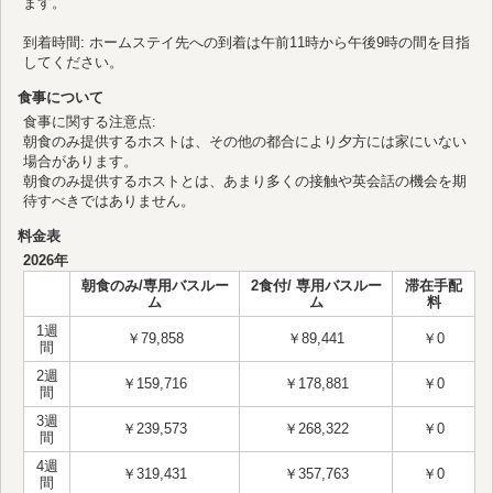
ます。
到着時間: ホームステイ先への到着は午前11時から午後9時の間を目指
してください。
食事について
食事に関する注意点:
朝食のみ提供するホストは、その他の都合により夕方には家にいない
場合があります。
朝食のみ提供するホストとは、あまり多くの接触や英会話の機会を期
待すべきではありません。
料金表
2026年
朝食のみ/専用バスルー
2食付/ 専用バスルー
滞在手配
ム
ム
料
1週
￥79,858
￥89,441
￥0
間
2週
￥159,716
￥178,881
￥0
間
3週
￥239,573
￥268,322
￥0
間
4週
￥319,431
￥357,763
￥0
間