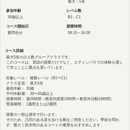
最大：5名
参加年齢
レベル数
30歳以上
B1 - C1
コース開始日
授業時間
要問合せ
09:15～16:00
コース詳細
最大5名の少人数グループクラスです。
このコースは、英語の授業だけでなく、エディンバラでの体験を通し
て学ぶことに重点を置いています。
対象レベル： 複数レベル（B1〜C1）
クラス定員： 最大5名
最低年齢： 30歳
平均年齢層： 30〜55歳以上
授業時間： 週25時間（教室内授業10時間＋教室外活動15時間）
受講期間： 1週間または2週間
授業の一部は屋外で行います。
そのため、凸凹のある道を歩ける靴をご用意ください。季節を問わ
ず、暖かく防水性のあるコートの着用をおすすめします。