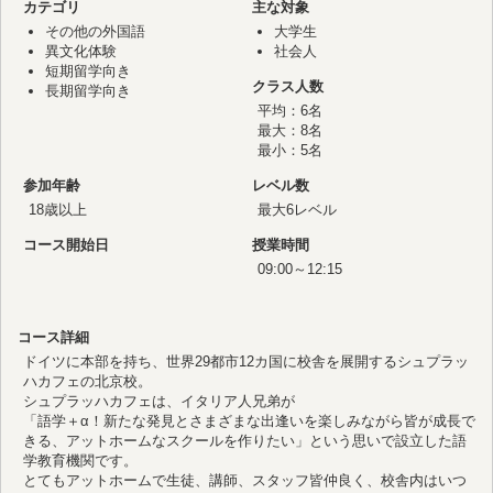
カテゴリ
主な対象
その他の外国語
大学生
異文化体験
社会人
短期留学向き
クラス人数
長期留学向き
平均：6名
最大：8名
最小：5名
参加年齢
レベル数
18歳以上
最大6レベル
コース開始日
授業時間
09:00～12:15
コース詳細
ドイツに本部を持ち、世界29都市12カ国に校舎を展開するシュプラッ
ハカフェの北京校。
シュプラッハカフェは、イタリア人兄弟が
「語学＋α！新たな発見とさまざまな出逢いを楽しみながら皆が成長で
きる、アットホームなスクールを作りたい」という思いで設立した語
学教育機関です。
とてもアットホームで生徒、講師、スタッフ皆仲良く、校舎内はいつ