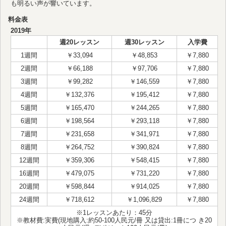
も明るい声が響いています。
料金表
2019年
週20レッスン
週30レッスン
入学費
1週間
￥33,094
￥48,853
￥7,880
2週間
￥66,188
￥97,706
￥7,880
3週間
￥99,282
￥146,559
￥7,880
4週間
￥132,376
￥195,412
￥7,880
5週間
￥165,470
￥244,265
￥7,880
6週間
￥198,564
￥293,118
￥7,880
7週間
￥231,658
￥341,971
￥7,880
8週間
￥264,752
￥390,824
￥7,880
12週間
￥359,306
￥548,415
￥7,880
16週間
￥479,075
￥731,220
￥7,880
20週間
￥598,844
￥914,025
￥7,880
24週間
￥718,612
￥1,096,829
￥7,880
※1レッスンあたり：45分
※教材費:実費(現地購入:約50-100人民元/冊 又は貸出:1冊につ き20