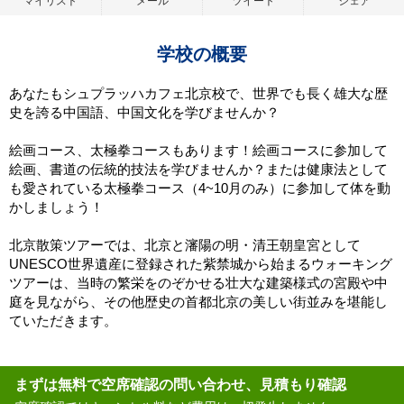
マイリスト
メール
ツイート
シェア
学校の概要
あなたもシュプラッハカフェ北京校で、世界でも長く雄大な歴
史を誇る中国語、中国文化を学びませんか？
絵画コース、太極拳コースもあります！絵画コースに参加して
絵画、書道の伝統的技法を学びませんか？または健康法として
も愛されている太極拳コース（4~10月のみ）に参加して体を動
かしましょう！
北京散策ツアーでは、北京と瀋陽の明・清王朝皇宮として
UNESCO世界遺産に登録された紫禁城から始まるウォーキング
ツアーは、当時の繁栄をのぞかせる壮大な建築様式の宮殿や中
庭を見ながら、その他歴史の首都北京の美しい街並みを堪能し
ていただきます。
まずは無料で空席確認の問い合わせ、見積もり確認