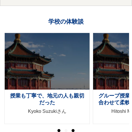
学校の体験談
地元の人も親切
グループ授業でも先生が個々に
た
合わせて柔軟に対応してくれる
zukiさん
Hitoshi Matsumotoさん