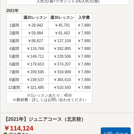
人民元/週+デポジット100人民元/冊)
2021年
週20レッスン
週30レッスン
入学費
1週間
￥29,942
￥45,701
￥7,880
2週間
￥59,884
￥91,402
￥7,880
3週間
￥89,827
￥137,104
￥7,880
4週間
￥119,769
￥182,805
￥7,880
5週間
￥149,711
￥228,506
￥7,880
6週間
￥179,653
￥274,207
￥7,880
7週間
￥209,595
￥319,909
￥7,880
8週間
￥239,537
￥365,610
￥7,880
12週間
￥321,485
￥510,593
￥7,880
※1レッスンあたり：45分
※教材費：詳しくはお問い合わせください
【2021年】ジュニアコース（北京校）
￥114,124
お問い合わせ