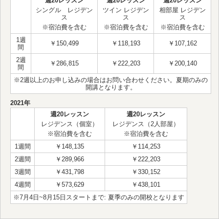
週20レッスン
週20レッスン
週20レッスン
シングル レジデン
ツイン レジデン
相部屋 レジデン
ス
ス
ス
※宿泊費を含む
※宿泊費を含む
※宿泊費を含む
1週
￥150,499
￥118,193
￥107,162
間
2週
￥286,815
￥222,203
￥200,140
間
※2週以上のお申し込みの場合はお問い合わせください。夏期のみの
開講となります。
2021年
週20レッスン
週20レッスン
レジデンス（個室）
レジデンス（2人部屋）
※宿泊費を含む
※宿泊費を含む
1週間
￥148,135
￥114,253
2週間
￥289,966
￥222,203
3週間
￥431,798
￥330,152
4週間
￥573,629
￥438,101
※7月4日~8月15日スタートまで: 夏季のみの開校となります