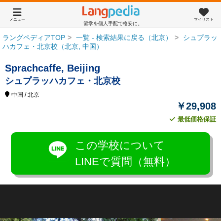
メニュー
マイリスト
留学を個人手配で格安に。
ラングペディアTOP
一覧 - 検索結果に戻る（北京）
シュプラッ
ハカフェ・北京校（北京, 中国）
Sprachcaffe, Beijing
シュプラッハカフェ・北京校
中国
/ 北京
￥29,908
最低価格保証
この学校について
LINEで質問（無料）