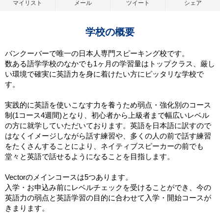
マイリスト
メール
ツイート
シェア
学校の概要
バンクーバーで唯一の日本人専門スピーキング校です。
数ある語学学校のなかでも1ヶ月の学習量はトップクラス、厳し
い環境で確実に英語力を身に着けたい方にピッタリな学校で
す。
実践的に英語を使いこなす力を養うため弱点・強化別のコース
制(1コース4週間)となり、初心者から上級者まで幅広いレベル
の方に就学していただいております。英語を日本語に訳すので
はなくイメージしながら話す練習や、多くの人の前で話す練習
をたくさんすることにより、ネイティブスピーカーの前でも
堂々と英語で話せるようになることを目指します。
Vectorのメインコースは5つあります。
入学・お申込み前にレベルチェックを受けることができ、今の
英語力の弱点と英語学習の目的に合わせて入学・開始コースが
きまります。