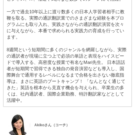
一方で過去10年以上に渡り数多くの日本人学習者相手に教
鞭を取る。実際の通訳翻訳業でのさまざまな経験を本プロ
グラムにも取り入れ、実践さながらの通訳翻訳演習を次々
に与えながら、本番で求められる実践力の育成を行ってい
ます。
8週間という短期間に多くのジャンルを網羅しながら、実際
の通訳者が現場に立つ上で必須の単語と表現をハイスピー
ドで導入する、高密度な授業で有名なMari先生。 日本語話
者が短期間で習得できる独自の発音演習なども導入し、国
際舞台で通用するレベルになるまで合格を出さない徹底指
導は、まさに英語のブートキャンプ！ 「なんとなく通じて
きた」英語を根本から見直す機会を与えられ、卒業生の多
くは、社内通訳者、国際企業勤務、特許翻訳家などとして
活躍中。
Akikoさん（コーチ）