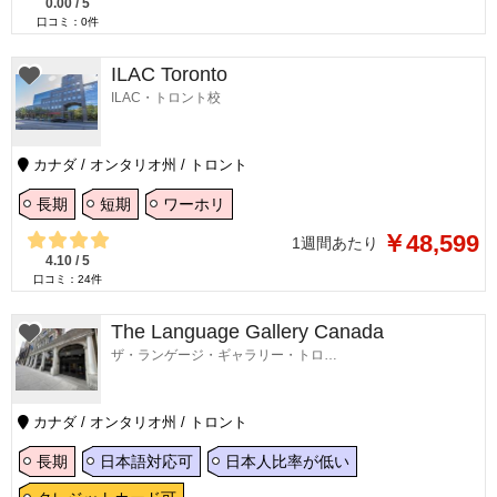
0.00
/
5
口コミ：
0
件
ILAC Toronto
ILAC・トロント校
カナダ / オンタリオ州 / トロント
長期
短期
ワーホリ
￥48,599
1週間あたり
4.10
/
5
口コミ：
24
件
The Language Gallery Canada
ザ・ランゲージ・ギャラリー・トロント校
カナダ / オンタリオ州 / トロント
長期
日本語対応可
日本人比率が低い