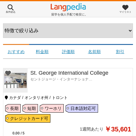
条件絞込
マイリスト
留学を個人手配で格安に。
おすすめ
料金順
評価順
名前順
割引
St. George International College
セントジョージ・インターナショナル・カレッジ
カナダ / オンタリオ州 / トロント
長期
短期
ワーホリ
日本語対応可
クレジットカード可
￥35,601
1週間あたり
0.00
/
5