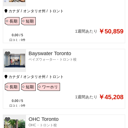
カナダ / オンタリオ州 / トロント
長期
短期
￥50,859
1週間あたり
0.00
/
5
口コミ：
0
件
Bayswater Toronto
ベイズウォ―タ―・トロント校
カナダ / オンタリオ州 / トロント
長期
短期
ワーホリ
￥45,208
1週間あたり
0.00
/
5
口コミ：
0
件
OHC Toronto
OHC・トロント校