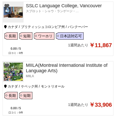
SSLC Language College, Vancouver
スプロット・シャウ・ランゲージ・カレッジ・バンクーバー校
カナダ / ブリティッシュコロンビア州 / バンクーバー
長期
短期
ワーホリ
日本語対応可
￥11,867
1週間あたり
0.00
/
5
口コミ：
0
件
MIILA(Montreal International Institute of
Language Arts)
MIILA
カナダ / ケベック州 / モントリオール
長期
短期
￥33,906
1週間あたり
0.00
/
5
口コミ：
0
件