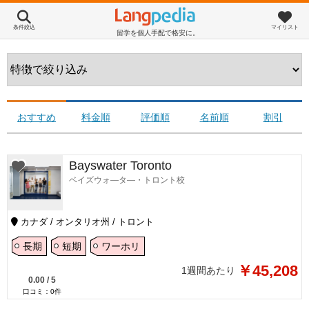
条件絞込
マイリスト
留学を個人手配で格安に。
おすすめ
料金順
評価順
名前順
割引
Bayswater Toronto
ベイズウォ―タ―・トロント校
カナダ / オンタリオ州 / トロント
長期
短期
ワーホリ
￥45,208
1週間あたり
0.00
/
5
口コミ：
0
件