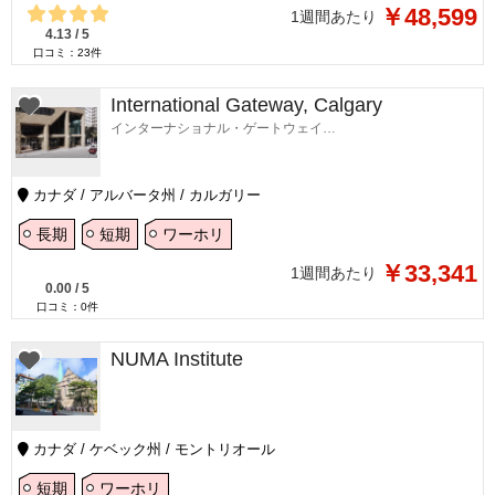
￥48,599
1週間あたり
4.13
/
5
口コミ：
23
件
International Gateway, Calgary
インターナショナル・ゲートウェイ・カルガリー
カナダ / アルバータ州 / カルガリー
長期
短期
ワーホリ
￥33,341
1週間あたり
0.00
/
5
口コミ：
0
件
NUMA Institute
カナダ / ケベック州 / モントリオール
短期
ワーホリ