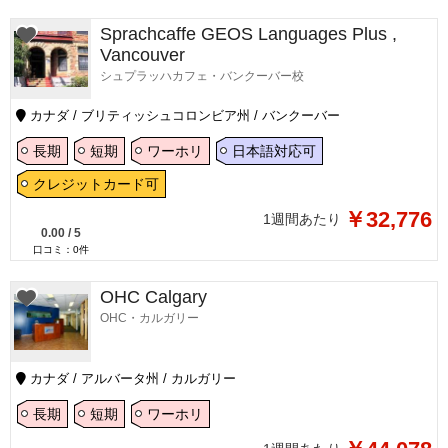
Sprachcaffe GEOS Languages Plus ,
Vancouver
シュプラッハカフェ・バンクーバー校
カナダ / ブリティッシュコロンビア州 / バンクーバー
長期
短期
ワーホリ
日本語対応可
クレジットカード可
￥32,776
1週間あたり
0.00
/
5
口コミ：
0
件
OHC Calgary
OHC・カルガリー
カナダ / アルバータ州 / カルガリー
長期
短期
ワーホリ