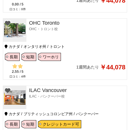
￥44,078
1週間あたり
0.00
/
5
口コミ：
0
件
OHC Toronto
OHC・トロント校
カナダ / オンタリオ州 / トロント
長期
短期
ワーホリ
￥44,078
1週間あたり
2.55
/
5
口コミ：
4
件
ILAC Vancouver
ILAC・バンクーバー校
カナダ / ブリティッシュコロンビア州 / バンクーバー
長期
短期
クレジットカード可