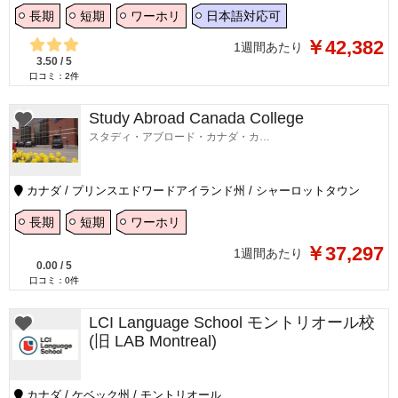
長期
短期
ワーホリ
日本語対応可
￥42,382
1週間あたり
3.50
/
5
口コミ：
2
件
Study Abroad Canada College
スタディ・アブロード・カナダ・カレッジ
カナダ / プリンスエドワードアイランド州 / シャーロットタウン
長期
短期
ワーホリ
￥37,297
1週間あたり
0.00
/
5
口コミ：
0
件
LCI Language School モントリオール校
(旧 LAB Montreal)
カナダ / ケベック州 / モントリオール