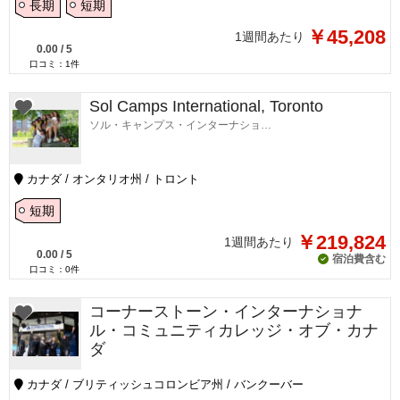
長期
短期
￥45,208
1週間あたり
0.00
/
5
口コミ：
1
件
Sol Camps International, Toronto
ソル・キャンプス・インターナショナル・トロント校
カナダ / オンタリオ州 / トロント
短期
￥219,824
1週間あたり
0.00
/
5
宿泊費含む
口コミ：
0
件
コーナーストーン・インターナショナ
ル・コミュニティカレッジ・オブ・カナ
ダ
カナダ / ブリティッシュコロンビア州 / バンクーバー