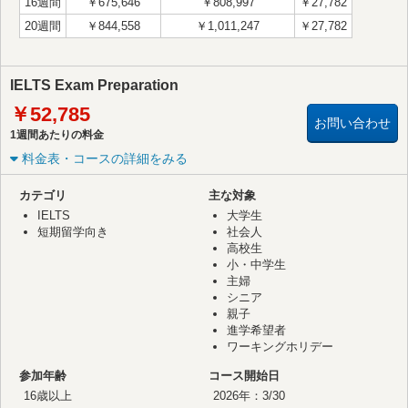
16週間
￥675,646
￥808,997
￥27,782
20週間
￥844,558
￥1,011,247
￥27,782
IELTS Exam Preparation
￥52,785
お問い合わせ
1週間あたりの料金
料金表・コースの詳細をみる
カテゴリ
主な対象
IELTS
大学生
短期留学向き
社会人
高校生
小・中学生
主婦
シニア
親子
進学希望者
ワーキングホリデー
参加年齢
コース開始日
16歳以上
2026年：
3/30