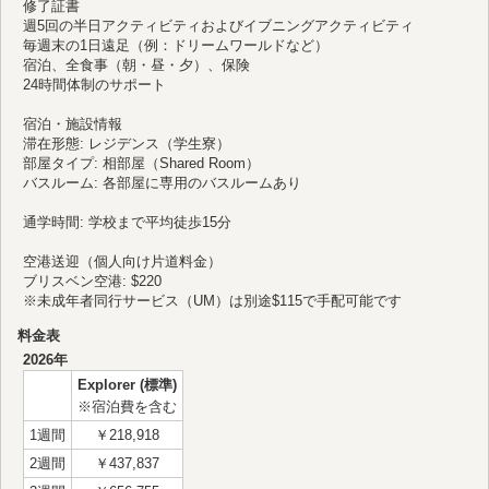
修了証書
週5回の半日アクティビティおよびイブニングアクティビティ
毎週末の1日遠足（例：ドリームワールドなど）
宿泊、全食事（朝・昼・夕）、保険
24時間体制のサポート
宿泊・施設情報
滞在形態: レジデンス（学生寮）
部屋タイプ: 相部屋（Shared Room）
バスルーム: 各部屋に専用のバスルームあり
通学時間: 学校まで平均徒歩15分
空港送迎（個人向け片道料金）
ブリスベン空港: $220
※未成年者同行サービス（UM）は別途$115で手配可能です
料金表
2026年
Explorer (標準)
※宿泊費を含む
1週間
￥218,918
2週間
￥437,837