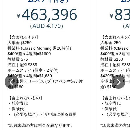
463,396
8
￥
￥
（AUD 4,170）
（A
【含まれるもの】
【含まれるもの
入学金 ($250
入学金 250
授業料 (Classic Morning 週20時間)
授業料 (Classic
$400/週 x 4週間=$1600
$400/週 x 8週間
教材費 $75
教材費 $150
滞在手配料$385
滞在手配料 $38
ホームステイ (個室・2食付)
ホームステイ (
$420/週 x 4週間=$1,680
$420/週 x 8週間
空港出迎えサービス (ブリスベン空港 / 片
空港出迎えサービ
道) $180
道) $180
【含まれないもの】
【含まれないも
・航空券代
・航空券代
・保険代
・保険代
・（必要な場合）ビザ申請に係る費用
・（必要な場合
*18歳未満の方は料金が異なります。
*18歳未満の