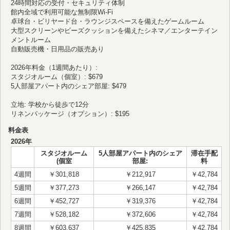
24時間対応の受付・セキュリティ体制
館内全域で利用可能な無制限Wi-Fi
卓球台・ビリヤード台・ラウンジスペースを備えたゲームルーム
大型スクリーンやビーズクッションを備えたシネマ／エンターテイン
メントルーム
自動販売機・日用品の販売あり
2026年料金（1週間あたり）:
スタジオルーム（個室）: $679
5人部屋アパート内のシェア部屋: $479
立地: 学校から徒歩で12分
リネンパッケージ（オプション）: $195
料金表
2026年
スタジオルーム
5人部屋アパート内のシェア
滞在手配
(個室
部屋:
料
4週間
￥301,818
￥212,917
￥42,784
5週間
￥377,273
￥266,147
￥42,784
6週間
￥452,727
￥319,376
￥42,784
7週間
￥528,182
￥372,606
￥42,784
8週間
￥603,637
￥425,835
￥42,784