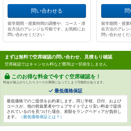
問い合わせる
問
留学期間・授業時間の調整や、コース・滞
留学期間・授業
在方法のアレンジも可能です。お気軽にお
在方法のアレン
問い合わせください
問い合わせくだ
まずは無料で空席確認の問い合わせ、見積もり確認
空席確認ではキャンセル料など費用は一切発生しません
このお得な料金で今すぐ空席確認を！
料金が値上がりしたりコースが満席になってしまう可能性があります。
最低価格保証
最低価格でのご提供をお約束します。同じ学校、日付、および
コースが、他の斡旋業者やウェブサイトでより安い料金で提供
されているのを見つけた場合、差額をラングペディアが負担し
ます。
（最低価格保証とは？）