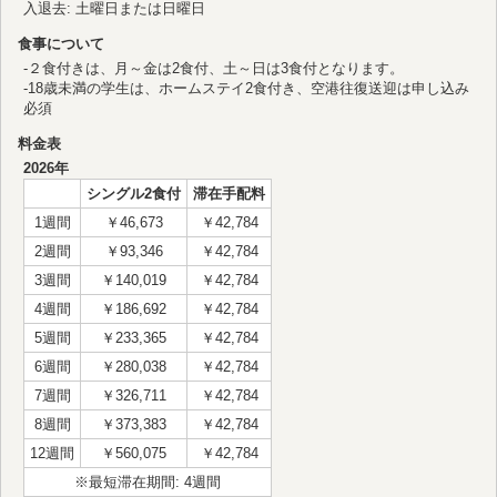
入退去: 土曜日または日曜日
食事について
-２食付きは、月～金は2食付、土～日は3食付となります。
-18歳未満の学生は、ホームステイ2食付き、空港往復送迎は申し込み
必須
料金表
2026年
シングル2食付
滞在手配料
1週間
￥46,673
￥42,784
2週間
￥93,346
￥42,784
3週間
￥140,019
￥42,784
4週間
￥186,692
￥42,784
5週間
￥233,365
￥42,784
6週間
￥280,038
￥42,784
7週間
￥326,711
￥42,784
8週間
￥373,383
￥42,784
12週間
￥560,075
￥42,784
※最短滞在期間: 4週間