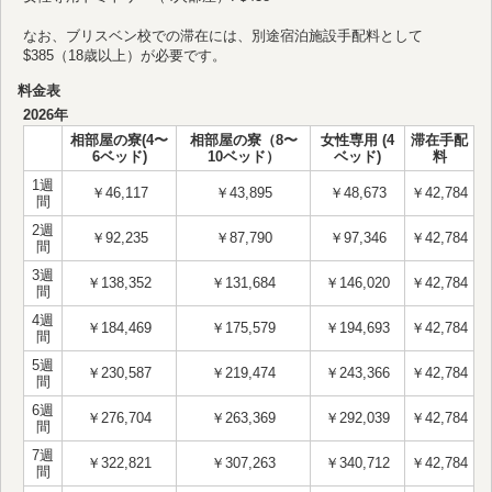
なお、ブリスベン校での滞在には、別途宿泊施設手配料として
$385（18歳以上）が必要です。
料金表
2026年
相部屋の寮(4〜
相部屋の寮（8〜
女性専用 (4
滞在手配
6ベッド)
10ベッド）
ベッド)
料
1週
￥46,117
￥43,895
￥48,673
￥42,784
間
2週
￥92,235
￥87,790
￥97,346
￥42,784
間
3週
￥138,352
￥131,684
￥146,020
￥42,784
間
4週
￥184,469
￥175,579
￥194,693
￥42,784
間
5週
￥230,587
￥219,474
￥243,366
￥42,784
間
6週
￥276,704
￥263,369
￥292,039
￥42,784
間
7週
￥322,821
￥307,263
￥340,712
￥42,784
間