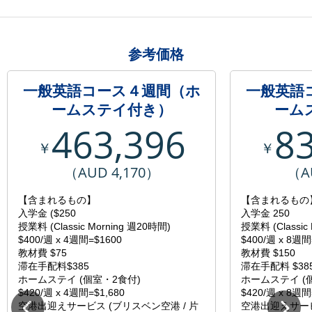
参考価格
一般英語コース４週間（ホ
一般英語
ームステイ付き）
ーム
463,396
8
￥
￥
（AUD 4,170）
（A
【含まれるもの】
【含まれるもの
入学金 ($250
入学金 250
授業料 (Classic Morning 週20時間)
授業料 (Classic
$400/週 x 4週間=$1600
$400/週 x 8週間
教材費 $75
教材費 $150
滞在手配料$385
滞在手配料 $38
ホームステイ (個室・2食付)
ホームステイ (
$420/週 x 4週間=$1,680
$420/週 x 8週間
空港出迎えサービス (ブリスベン空港 / 片
空港出迎えサービ