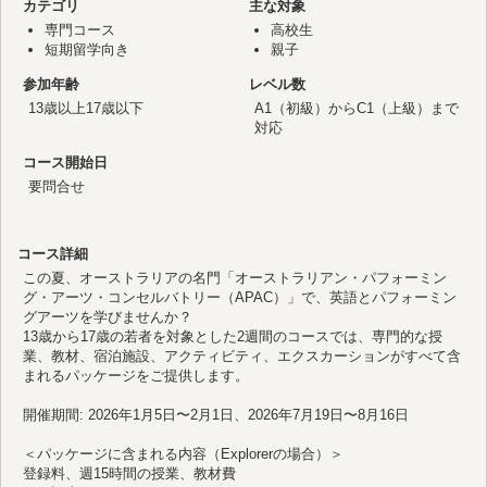
カテゴリ
主な対象
専門コース
高校生
短期留学向き
親子
参加年齢
レベル数
13歳以上17歳以下
A1（初級）からC1（上級）まで
対応
コース開始日
要問合せ
コース詳細
この夏、オーストラリアの名門「オーストラリアン・パフォーミン
グ・アーツ・コンセルバトリー（APAC）」で、英語とパフォーミン
グアーツを学びませんか？
13歳から17歳の若者を対象とした2週間のコースでは、専門的な授
業、教材、宿泊施設、アクティビティ、エクスカーションがすべて含
まれるパッケージをご提供します。
開催期間: 2026年1月5日〜2月1日、2026年7月19日〜8月16日
＜パッケージに含まれる内容（Explorerの場合）＞
登録料、週15時間の授業、教材費