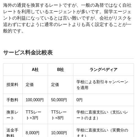
海外の通貨を換算するレートですが、一般の為替ではなく自社
レートを利用しているエージェントが多いです。留学エージェ
ントの利益になっているとは言い難いですが、会社がリスクを
追わずにすむように通常のレートよりも高く設定することが一
般的です。
サービス料金比較表
A社
B社
ラングペディア
学校による割引キャンペーン
授業料
定価
定価
を適用
手数料
100,000円
50,000円
0円
換算レ
TTSレー
TTSレー
学校に直接支払い（支払いレ
ート
ト+3円
ト+8円
ートのまま）
送金手
学校に直接支払い（実費分の
8,000円
10,000円
数料
まま）