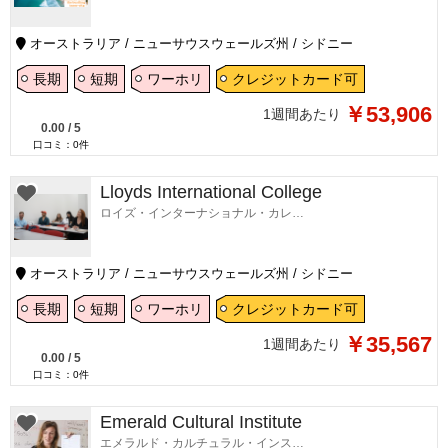
オーストラリア / ニューサウスウェールズ州 / シドニー
長期
短期
ワーホリ
クレジットカード可
￥53,906
1週間あたり
0.00
/
5
口コミ：
0
件
Lloyds International College
ロイズ・インターナショナル・カレッジ
オーストラリア / ニューサウスウェールズ州 / シドニー
長期
短期
ワーホリ
クレジットカード可
￥35,567
1週間あたり
0.00
/
5
口コミ：
0
件
Emerald Cultural Institute
エメラルド・カルチュラル・インスティテュート