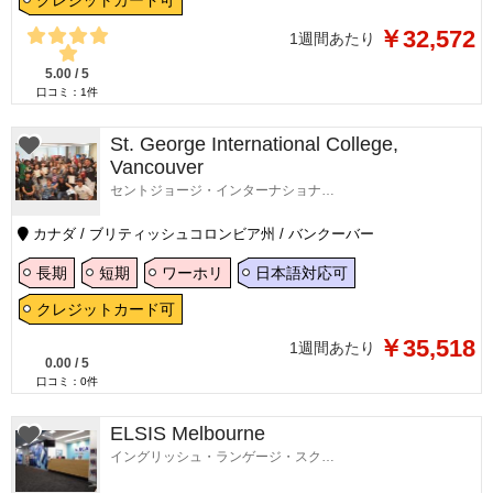
クレジットカード可
￥32,572
1週間あたり
5.00
/
5
口コミ：
1
件
St. George International College,
Vancouver
セントジョージ・インターナショナル・カレッジ・バンクーバー校
カナダ / ブリティッシュコロンビア州 / バンクーバー
長期
短期
ワーホリ
日本語対応可
クレジットカード可
￥35,518
1週間あたり
0.00
/
5
口コミ：
0
件
ELSIS Melbourne
イングリッシュ・ランゲージ・スクール・イン・メルボルン