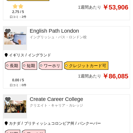
￥53,906
1週間あたり
2.75
/
5
口コミ：
2
件
English Path London
イングリッシュ・パス・ロンドン校
イギリス / イングランド
長期
短期
ワーホリ
クレジットカード可
￥86,085
1週間あたり
0.00
/
5
口コミ：
0
件
Create Career College
クリエイト・キャリア・カレッジ
カナダ / ブリティッシュコロンビア州 / バンクーバー