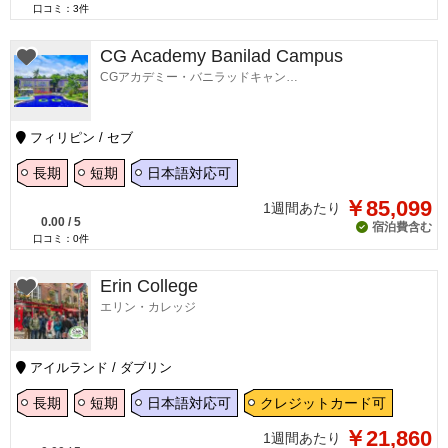
口コミ：
3
件
CG Academy Banilad Campus
CGアカデミー・バニラッドキャンパス
フィリピン / セブ
長期
短期
日本語対応可
￥85,099
1週間あたり
0.00
/
5
宿泊費含む
口コミ：
0
件
Erin College
エリン・カレッジ
アイルランド / ダブリン
長期
短期
日本語対応可
クレジットカード可
￥21,860
1週間あたり