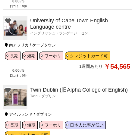
0.00
/
5
口コミ：
0
件
University of Cape Town English
Language centre
イングリッシュ・ランゲージ・センター・ケープタウン
南アフリカ / ケープタウン
長期
短期
ワーホリ
クレジットカード可
￥54,565
1週間あたり
0.00
/
5
口コミ：
0
件
Twin Dublin (旧Alpha College of English)
Twin・ダブリン
アイルランド / ダブリン
長期
短期
ワーホリ
日本人比率が低い