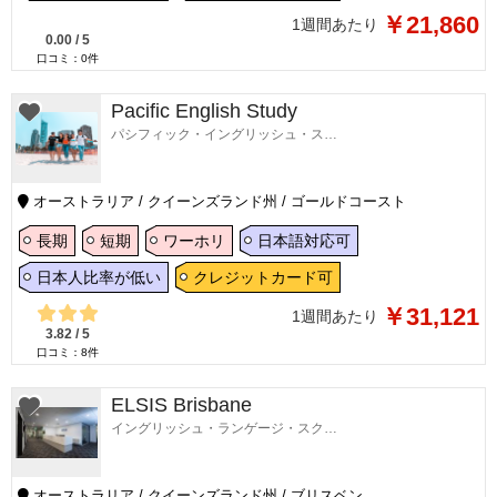
￥21,860
1週間あたり
0.00
/
5
口コミ：
0
件
Pacific English Study
パシフィック・イングリッシュ・スタディ
オーストラリア / クイーンズランド州 / ゴールドコースト
長期
短期
ワーホリ
日本語対応可
日本人比率が低い
クレジットカード可
￥31,121
1週間あたり
3.82
/
5
口コミ：
8
件
ELSIS Brisbane
イングリッシュ・ランゲージ・スクール・イン・ブリスベン
オーストラリア / クイーンズランド州 / ブリスベン