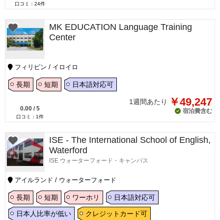
口コミ：
24
件
MK EDUCATION Language Training
Center
フィリピン / イロイロ
長期
短期
日本語対応可
￥49,247
1週間あたり
0.00
/
5
宿泊費含む
口コミ：
1
件
ISE - The International School of English,
Waterford
ISE ウォーターフォード・キャンパス
アイルランド / ウォーターフォード
長期
短期
ワーホリ
日本語対応可
日本人比率が低い
クレジットカード可