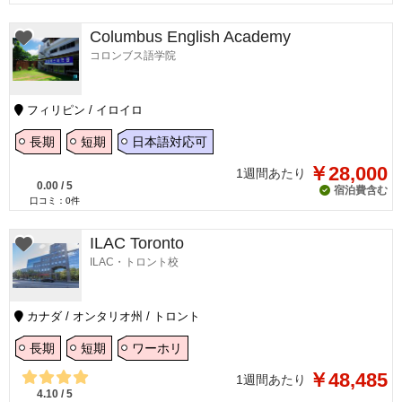
Columbus English Academy
コロンブス語学院
フィリピン / イロイロ
長期
短期
日本語対応可
￥28,000
1週間あたり
0.00
/
5
宿泊費含む
口コミ：
0
件
ILAC Toronto
ILAC・トロント校
カナダ / オンタリオ州 / トロント
長期
短期
ワーホリ
￥48,485
1週間あたり
4.10
/
5