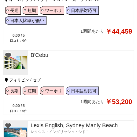
長期
短期
ワーホリ
日本語対応可
日本人比率が低い
￥44,459
1週間あたり
0.00
/
5
口コミ：
0
件
B'Cebu
フィリピン / セブ
長期
短期
ワーホリ
日本語対応可
￥53,200
1週間あたり
0.00
/
5
口コミ：
0
件
Lexis English, Sydney Manly Beach
レクシス・イングリッシュ・シドニーマンリービーチ校