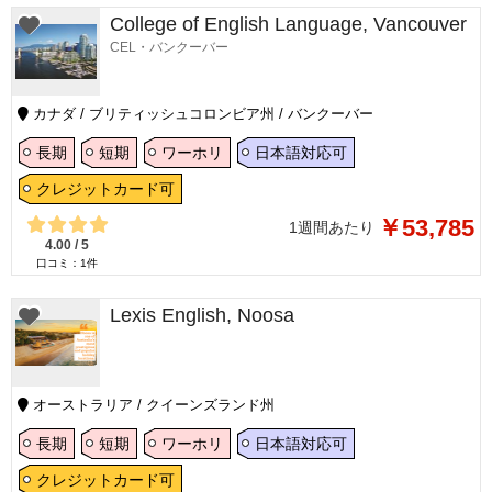
College of English Language, Vancouver
CEL・バンクーバー
カナダ / ブリティッシュコロンビア州 / バンクーバー
長期
短期
ワーホリ
日本語対応可
クレジットカード可
￥53,785
1週間あたり
4.00
/
5
口コミ：
1
件
Lexis English, Noosa
オーストラリア / クイーンズランド州
長期
短期
ワーホリ
日本語対応可
クレジットカード可