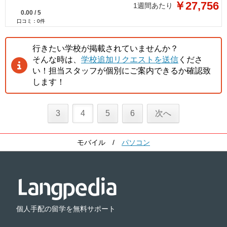
￥27,756
1週間あたり
0.00
/
5
口コミ：
0
件
行きたい学校が掲載されていませんか？
そんな時は、
学校追加リクエストを送信
くださ
い！担当スタッフが個別にご案内できるか確認致
します！
3
4
5
6
次へ
モバイル
/
パソコン
個人手配の留学を無料サポート