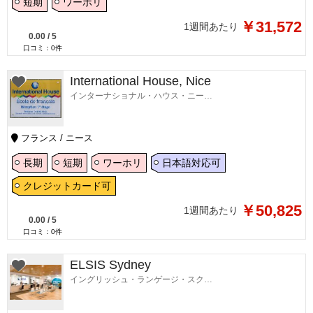
短期
ワーホリ
￥31,572
1週間あたり
0.00
/
5
口コミ：
0
件
International House, Nice
インターナショナル・ハウス・ニース校
フランス / ニース
長期
短期
ワーホリ
日本語対応可
クレジットカード可
￥50,825
1週間あたり
0.00
/
5
口コミ：
0
件
ELSIS Sydney
イングリッシュ・ランゲージ・スクール・イン・シドニー