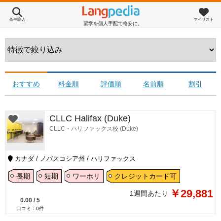
条件絞込
マイリスト
留学を個人手配で格安に。
おすすめ
料金順
評価順
名前順
割引
CLLC Halifax (Duke)
CLLC・ハリファックス校 (Duke)
カナダ / ノバスコシア州 / ハリファックス
長期
短期
ワーホリ
クレジットカード可
￥29,881
1週間あたり
0.00
/
5
口コミ：
0
件