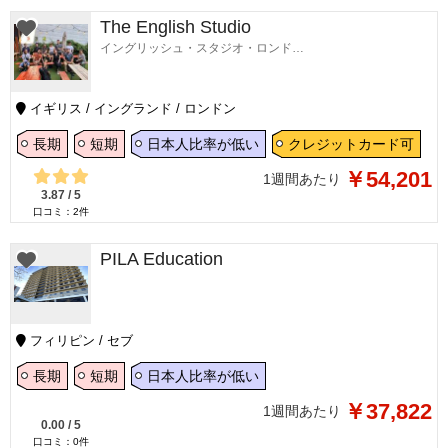
The English Studio
イングリッシュ・スタジオ・ロンドン校
イギリス / イングランド / ロンドン
長期
短期
日本人比率が低い
クレジットカード可
￥54,201
1週間あたり
3.87
/
5
口コミ：
2
件
PILA Education
フィリピン / セブ
長期
短期
日本人比率が低い
￥37,822
1週間あたり
0.00
/
5
口コミ：
0
件