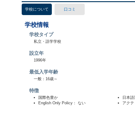
学校について
口コミ
学校情報
学校タイプ
私立・語学学校
設立年
1996年
最低入学年齢
一般：16歳～
特徴
国際色豊か
日本語
English Only Policy： ない
アクテ