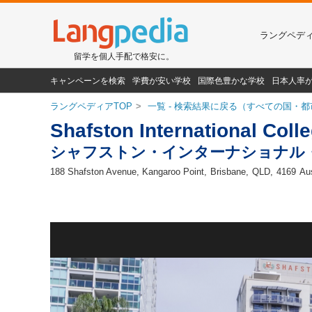
ラングペデ
留学を個人手配で格安に。
キャンペーンを検索
学費が安い学校
国際色豊かな学校
日本人率
ラングペディアTOP
一覧 - 検索結果に戻る（すべての国・都
Shafston International Coll
シャフストン・インターナショナル
188 Shafston Avenue, Kangaroo Point,
Brisbane
QLD
4169
Aus