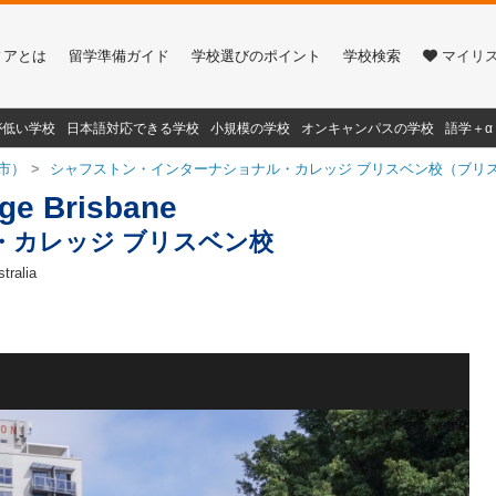
ィアとは
留学準備ガイド
学校選びのポイント
学校検索
マイリ
が低い学校
日本語対応できる学校
小規模の学校
オンキャンパスの学校
語学＋
市）
シャフストン・インターナショナル・カレッジ ブリスベン校（ブリス
ege Brisbane
・カレッジ ブリスベン校
tralia