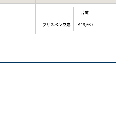
片道
ブリスベン空港
￥16,669