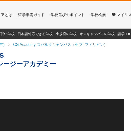
ィアとは
留学準備ガイド
学校選びのポイント
学校検索
マイリ
が低い学校
日本語対応できる学校
小規模の学校
オンキャンパスの学校
語学＋
市）
CG Academy スパルタキャンパス（セブ, フィリピン）
s
シージーアカデミー