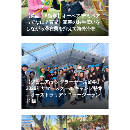
【英語＋Α留学】オーペア/デミペア
ってなに？育児・家事のお手伝いを
しながら滞在費を抑えて海外滞在
【ジュニア/ヤングラーナーズ留学】
2026年サマースクール/キャンプ特集
―オーストラリア・ニュージーラン
ド 編