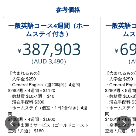
参考価格
一般英語コース4週間（ホー
一般英語
ムステイ付き）
ムス
387,903
6
￥
￥
（AUD 3,490）
（A
【含まれるもの】
【含まれるもの
・入学金 $250
・入学金 $250
・General English（週20時間）4週間
・General En
$280/週 × 4週間＝$1120
$280/週 × 8週
・教材費 $10x4週 = $40
・教材費 $10x8週
・滞在手配料 $300
・滞在手配料 $3
・ホームステイ（個室・1日2食付き）4週
・ホームステイ
間
間
$400/週 × 4週間＝$1600
$400/週 × 8週
・空港出迎えサービス（ゴールドコースト
・空港出迎えサ
空港 / 片道） $180
空港 / 片道） $1