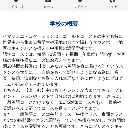
マイリスト
メール
ツイート
シェア
学校の概要
イマジンエデュケーションは、ゴールドコーストの中でも特に
世界中から集まる留学生や現地の方々で賑わうサウスポート地
区にキャンパスを構える中規模の語学学校です。
語学コースでは、短期（1週間～）長期（年単位）問わず、お客
様の多種多様なニーズにお応えできます。
週20時間の授業は【楽しみながら英語を身に着ける】というス
タンスを大切にし、自信をもって話せるようになる為に、音
楽、映画、演劇なども取り入れ無理なく身に付くようにプログ
ラムが組み立てられています。
もちろん、【楽しむ】中にもチャレンジが含まれており、プ レ
ゼンテーションやテストで自分の力に挑戦できます。 さらに、
一般英語コースだけでなく、IELTS対策コースもあり、目的や
英語レベルに応じてコースを選ぶことができます。
また、一般英語コースは午前クラス、午後クラス、夜間クラス
と3つの時間帯でクラス展開をしている特徴を生かし、学校開始
後にクラスを変更することも可能です。さらにブリスベンキャ