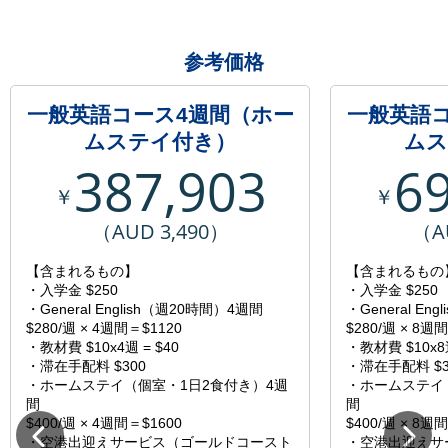
参考価格
一般英語コース4週間（ホー
一般英語
ムステイ付き）
ムス
387,903
6
￥
￥
（AUD 3,490）
（A
【含まれるもの】
【含まれるもの
・入学金 $250
・入学金 $250
・General English（週20時間）4週間
・General En
$280/週 × 4週間＝$1120
$280/週 × 8週
・教材費 $10x4週 = $40
・教材費 $10x8週
・滞在手配料 $300
・滞在手配料 $3
・ホームステイ（個室・1日2食付き）4週
・ホームステイ
間
間
$400/週 × 4週間＝$1600
$400/週 × 8週
・空港出迎えサービス（ゴールドコースト
・空港出迎えサ