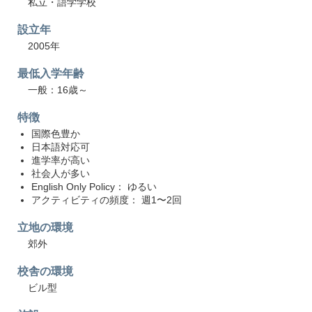
私立・語学学校
設立年
2005年
最低入学年齢
一般：16歳～
特徴
国際色豊か
日本語対応可
進学率が高い
社会人が多い
English Only Policy： ゆるい
アクティビティの頻度： 週1〜2回
立地の環境
郊外
校舎の環境
ビル型