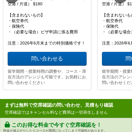
空港 / 片道） $180
空港 / 片道） $1
【含まれないもの】
【含まれないも
・航空券代
・航空券代
・保険代
・保険代
・（必要な場合）ビザ申請に係る費用
・（必要な場合
注意：2026年6月末までの特別価格です！
注意：2026年
問い合わせる
問
留学期間・授業時間の調整や、コース・滞
留学期間・授業
在方法のアレンジも可能です。お気軽にお
在方法のアレン
問い合わせください
問い合わせくだ
まずは無料で空席確認の問い合わせ、見積もり確認
空席確認ではキャンセル料など費用は一切発生しません
このお得な料金で今すぐ空席確認を！
料金が値上がりしたりコースが満席になってしまう可能性があります。