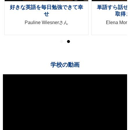
好きな英語を毎日勉強できて幸
単語すら話せ
せ
取得
Pauline Wiesnerさん
Elena Mor
学校の動画