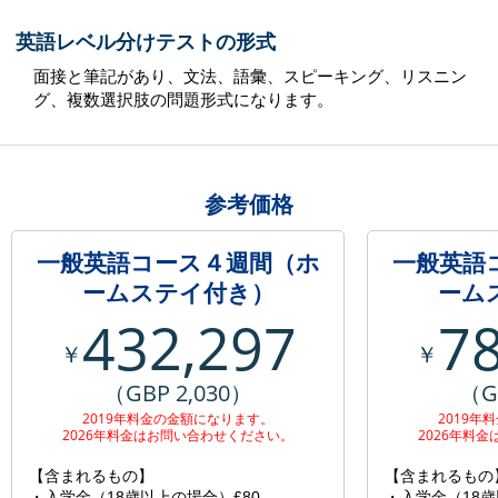
英語レベル分けテストの形式
面接と筆記があり、文法、語彙、スピーキング、リスニン
グ、複数選択肢の問題形式になります。
参考価格
一般英語コース４週間（ホ
一般英語
ームステイ付き）
ーム
432,297
7
￥
￥
（GBP 2,030）
（G
2019年料金の金額になります。
2019年
2026年料金はお問い合わせください。
2026年料
【含まれるもの】
【含まれるもの
・入学金（18歳以上の場合）£80
・入学金（18歳