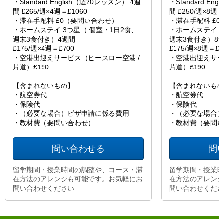
・Standard English（週20レッスン） 4週
・Standard E
間 £265/週×4週＝£1060
間 £250/週×8週
・滞在手配料 £0（要問い合わせ）
・滞在手配料 £
・ホームステイ 3つ星（ 個室・1日2食、
・ホームステイ 
週末3食付き）4週間
週末3食付き）
£175/週×4週＝£700
£175/週×8週＝£
・空港出迎えサービス（ヒースロー空港 /
・空港出迎えサ
片道）£190
片道）£190
【含まれないもの】
【含まれないも
・航空券代
・航空券代
・保険代
・保険代
・（必要な場合）ビザ申請に係る費用
・（必要な場合
・教材費（要問い合わせ）
・教材費（要問
問い合わせる
問
留学期間・授業時間の調整や、コース・滞
留学期間・授業
在方法のアレンジも可能です。お気軽にお
在方法のアレン
問い合わせください
問い合わせくだ