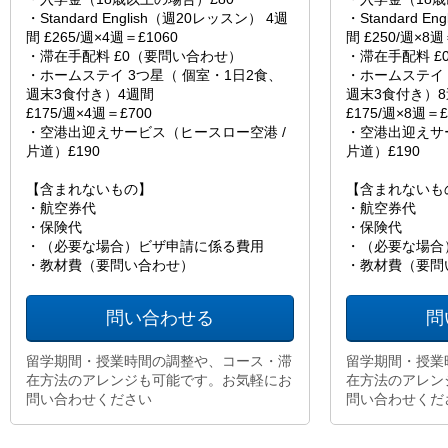
・Standard English（週20レッスン） 4週
・Standard E
間 £265/週×4週＝£1060
間 £250/週×8週
・滞在手配料 £0（要問い合わせ）
・滞在手配料 £
・ホームステイ 3つ星（ 個室・1日2食、
・ホームステイ 
週末3食付き）4週間
週末3食付き）
£175/週×4週＝£700
£175/週×8週＝£
・空港出迎えサービス（ヒースロー空港 /
・空港出迎えサ
片道）£190
片道）£190
【含まれないもの】
【含まれないも
・航空券代
・航空券代
・保険代
・保険代
・（必要な場合）ビザ申請に係る費用
・（必要な場合
・教材費（要問い合わせ）
・教材費（要問
問い合わせる
問
留学期間・授業時間の調整や、コース・滞
留学期間・授業
在方法のアレンジも可能です。お気軽にお
在方法のアレン
問い合わせください
問い合わせくだ