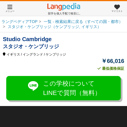
メニュー
マイリスト
留学を個人手配で格安に。
ラングペディアTOP
一覧 - 検索結果に戻る（すべての国・都市）
スタジオ・ケンブリッジ（ケンブリッジ, イギリス）
Studio Cambridge
スタジオ・ケンブリッジ
イギリス
/ イングランド
/ ケンブリッジ
￥66,016
最低価格保証
この学校について
LINEで質問（無料）