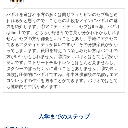
バギオを選ばれる方の多くは同じフィリピンのセブ島と迷
われるかと思うので、こちらの比較をメインにバギオの魅
力を紹介します。①アクティビティ：セブはthe 海、バギオ
はthe 山です。どちらが好きかで意見が分かれるかもしれま
せん。セブの方が都会ということもあり、手軽にアクセス
できるアクティビティが多いですが、その分娯楽費がかか
ってしまいます。費用を抑えつつ楽しみたい方はバギオの
方がいいかもしれません。②治安：バギオはとても治安が
良いです。ストリートチルドレンもほとんど見ませんし、
タクシーのぼったくりに遭うこともありません。③気候：
気候は圧倒的にバギオですね。年中20度前後の気候はエア
コンいらずの生活を送ることができます。バギオではとて
も健康的な生活が送れます！
入学までのステップ